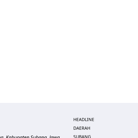
HEADLINE
DAERAH
SUBANG
ng, Kabupaten Subang, Jawa