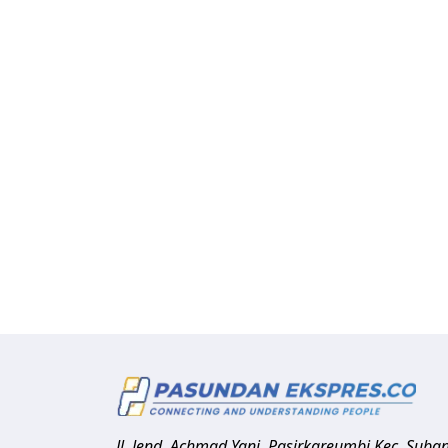
Jl. Jend. Achmad Yani, Pasirkareumbi
Kec. Suba