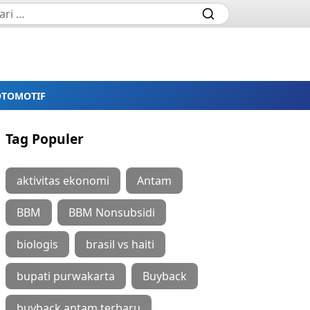
OTOMOTIF
Tag Populer
aktivitas ekonomi
Antam
BBM
BBM Nonsubsidi
biologis
brasil vs haiti
bupati purwakarta
Buyback
buyback antam terbaru