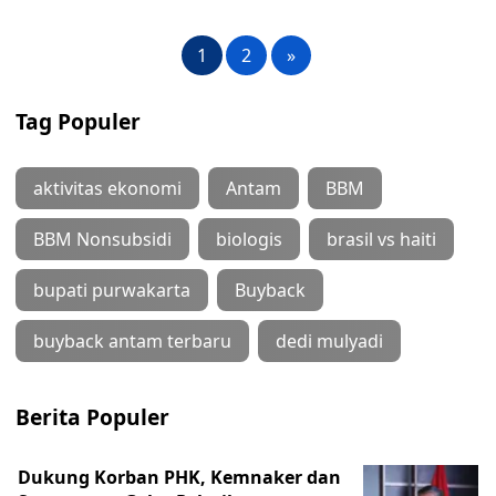
1
2
»
Tag Populer
aktivitas ekonomi
Antam
BBM
BBM Nonsubsidi
biologis
brasil vs haiti
bupati purwakarta
Buyback
buyback antam terbaru
dedi mulyadi
Berita Populer
Dukung Korban PHK, Kemnaker dan