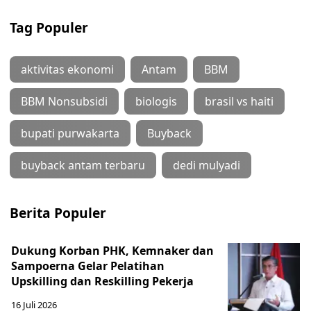
Tag Populer
aktivitas ekonomi
Antam
BBM
BBM Nonsubsidi
biologis
brasil vs haiti
bupati purwakarta
Buyback
buyback antam terbaru
dedi mulyadi
Berita Populer
Dukung Korban PHK, Kemnaker dan
Sampoerna Gelar Pelatihan
Upskilling dan Reskilling Pekerja
16 Juli 2026