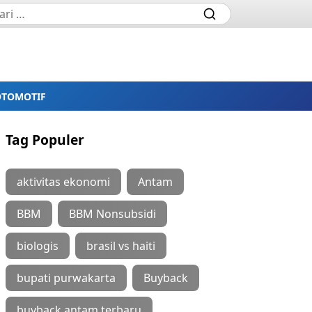
OTOMOTIF
Tag Populer
aktivitas ekonomi
Antam
BBM
BBM Nonsubsidi
biologis
brasil vs haiti
bupati purwakarta
Buyback
buyback antam terbaru