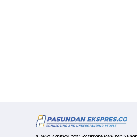
Jl. Jend. Achmad Yani, Pasirkareumbi
Kec. Suba