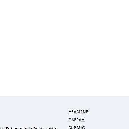
HEADLINE
DAERAH
SUBANG
ng, Kabupaten Subang, Jawa