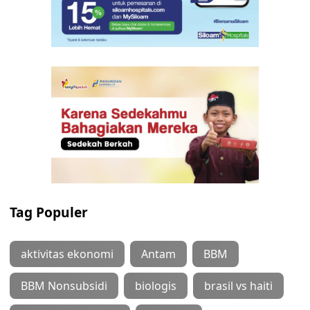
Tag Populer
aktivitas ekonomi
Antam
BBM
BBM Nonsubsidi
biologis
brasil vs haiti