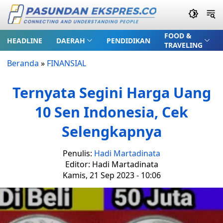
FOOD &
HEADLINE
DAERAH
PENDIDIKAN
TRAVELING
Beranda
»
FINANSIAL
Ternyata Segini Harga Uang
10 Sen Indonesia, Cek
Selengkapnya
Penulis:
Hadi Martadinata
Editor: Hadi Martadinata
Kamis, 21 Sep 2023 - 10:06