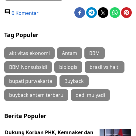
0 Komentar
Tag Populer
aktivitas ekonomi
Antam
BBM
BBM Nonsubsidi
biologis
brasil vs haiti
bupati purwakarta
Buyback
buyback antam terbaru
dedi mulyadi
Berita Populer
Dukung Korban PHK, Kemnaker dan