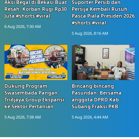
Aksi Begal di Bekasi Buat
Suporter Persib dan
Resah, Korban Rugi Rp30
Persija Kembali Rusuh
Juta #shorts #viral
Pasca Piala Presiden 2026
#shorts #viral
6 Aug 2026, 7:30 AM
5 Aug 2026, 8:16 AM
Dukung Program
Bincang-bincang
Swasembada Pangan,
Pasundan: Bersama
Tridjaya Group Ekspansi
anggota DPRD Kab.
ke Sektor Pertanian
Subang Fraksi PKB
5 Aug 2026, 7:38 AM
5 Aug 2026, 4:44 AM