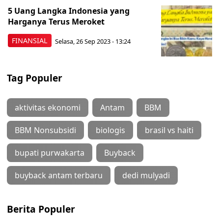
5 Uang Langka Indonesia yang
Harganya Terus Meroket
FINANSIAL
Selasa, 26 Sep 2023 - 13:24
Tag Populer
aktivitas ekonomi
Antam
BBM
BBM Nonsubsidi
biologis
brasil vs haiti
bupati purwakarta
Buyback
buyback antam terbaru
dedi mulyadi
Berita Populer