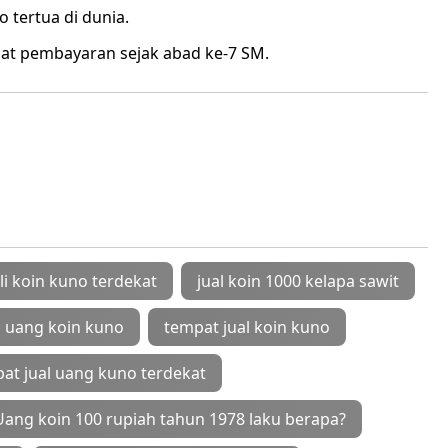
 tertua di dunia.
lat pembayaran sejak abad ke-7 SM.
eli koin kuno terdekat
jual koin 1000 kelapa sawit
 uang koin kuno
tempat jual koin kuno
at jual uang kuno terdekat
Uang koin 100 rupiah tahun 1978 laku berapa?