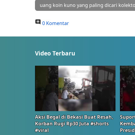
uang koin kuno yang paling dicari kolekt
0 Komentar
Video Terbaru
Aksi Begal di Bekasi Buat Resah,
Suport
Korban Rugi Rp30 Juta #shorts
Kemba
#viral
Presid