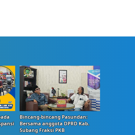
bada
Bincang-bincang Pasundan:
spansi
Bersama anggota DPRD Kab.
Subang Fraksi PKB