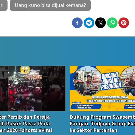
or
Uang kuno bisa dijual kemana?
er Persib dan Persija
Dukung Program Swasem
li Rusuh Pasca Piala
Pangan, Tridjaya Group Ek
en 2026 #shorts #viral
ke Sektor Pertanian