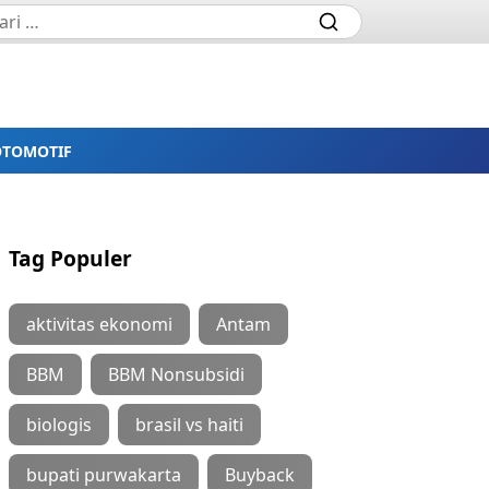
OTOMOTIF
Tag Populer
aktivitas ekonomi
Antam
BBM
BBM Nonsubsidi
biologis
brasil vs haiti
bupati purwakarta
Buyback