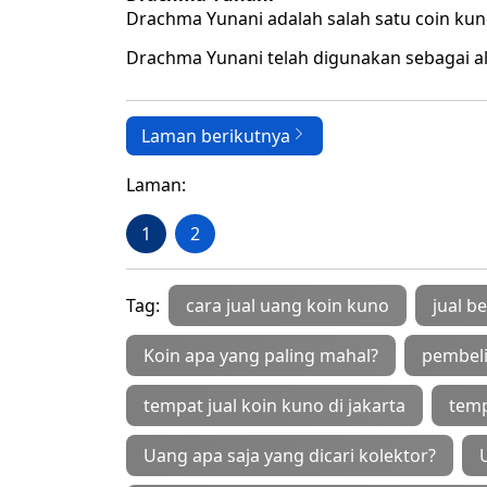
Drachma Yunani adalah salah satu coin kuno
Drachma Yunani telah digunakan sebagai a
Laman berikutnya
Laman:
1
2
Tag:
cara jual uang koin kuno
jual b
Koin apa yang paling mahal?
pembeli
tempat jual koin kuno di jakarta
temp
Uang apa saja yang dicari kolektor?