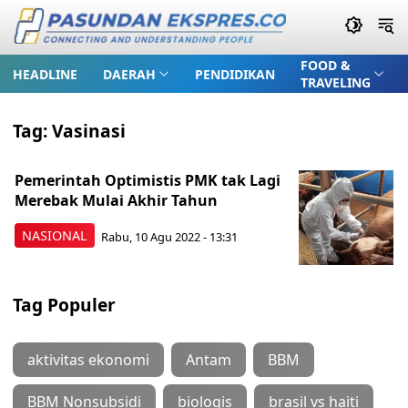
FOOD &
HEADLINE
DAERAH
PENDIDIKAN
TRAVELING
Tag:
Vasinasi
Pemerintah Optimistis PMK tak Lagi
Merebak Mulai Akhir Tahun
NASIONAL
Rabu, 10 Agu 2022 - 13:31
Tag Populer
aktivitas ekonomi
Antam
BBM
BBM Nonsubsidi
biologis
brasil vs haiti