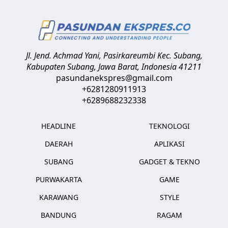
Jl. Jend. Achmad Yani, Pasirkareumbi
Kec. Subang,
Kabupaten Subang, Jawa Barat
,
Indonesia
41211
pasundanekspres@gmail.com
+6281280911913
+6289688232338
HEADLINE
TEKNOLOGI
DAERAH
APLIKASI
SUBANG
GADGET & TEKNO
PURWAKARTA
GAME
KARAWANG
STYLE
BANDUNG
RAGAM