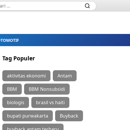
OTOMOTIF
Tag Populer
aktivitas ekonomi
Antam
BBM
BBM Nonsubsidi
biologis
brasil vs haiti
bupati purwakarta
Buyback
buyback antam terbaru