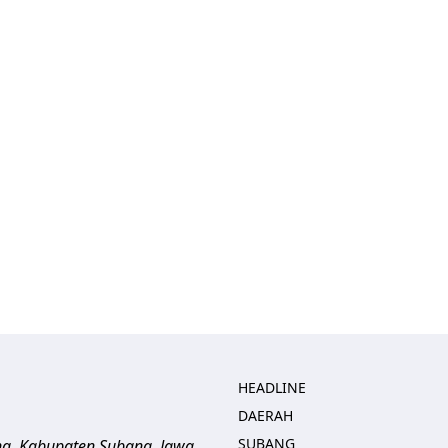
HEADLINE
DAERAH
SUBANG
ng, Kabupaten Subang, Jawa