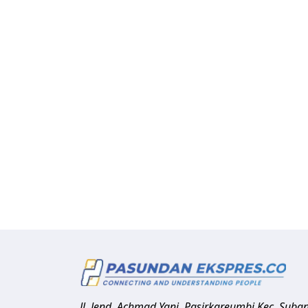
Jl. Jend. Achmad Yani, Pasirkareumbi
Kec. Suba