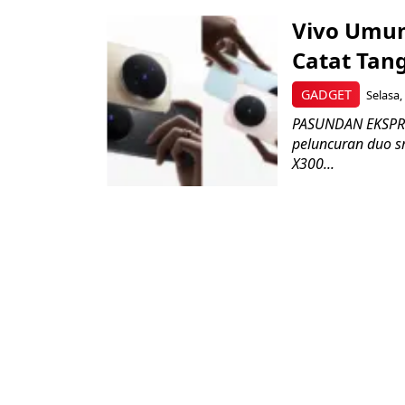
Vivo Umum
Catat Tan
GADGET
Selasa,
PASUNDAN EKSPRE
peluncuran duo sm
X300...