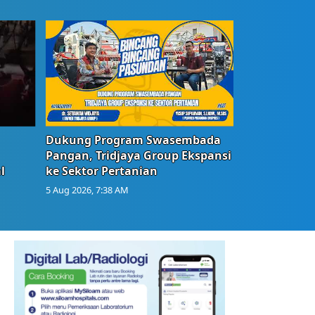
Dukung Program Swasembada
Pangan, Tridjaya Group Ekspansi
l
ke Sektor Pertanian
5 Aug 2026, 7:38 AM