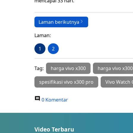
mencapai 33 hari.
Laman berikutnya
Laman:
1
2
Tag:
harga vivo x300
harga vivo x300
spesifikasi vivo x300 pro
Vivo Watch 
0 Komentar
Video Terbaru