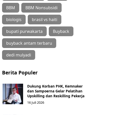
BBM
BBM Nonsubsidi
biologis
brasil vs haiti
bupati purwakarta
Buyback
buyback antam terbaru
dedi mulyadi
Berita Populer
Dukung Korban PHK, Kemnaker
dan Sampoerna Gelar Pelatihan
Upskilling dan Reskilling Pekerja
16 Juli 2026