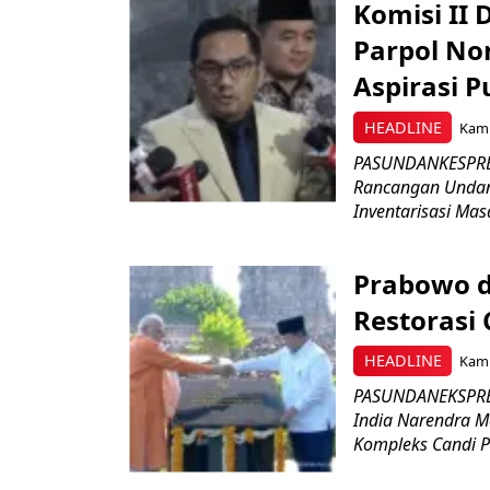
Komisi II
Parpol No
Aspirasi P
HEADLINE
Kami
PASUNDANKESPRES
Rancangan Undan
Inventarisasi Mas
Prabowo d
Restorasi
HEADLINE
Kami
PASUNDANEKSPRES
India Narendra M
Kompleks Candi P