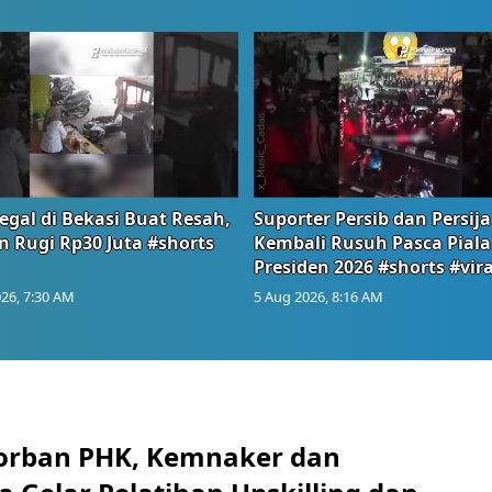
egal di Bekasi Buat Resah,
Suporter Persib dan Persija
n Rugi Rp30 Juta #shorts
Kembali Rusuh Pasca Piala
Presiden 2026 #shorts #vira
26, 7:30 AM
5 Aug 2026, 8:16 AM
orban PHK, Kemnaker dan