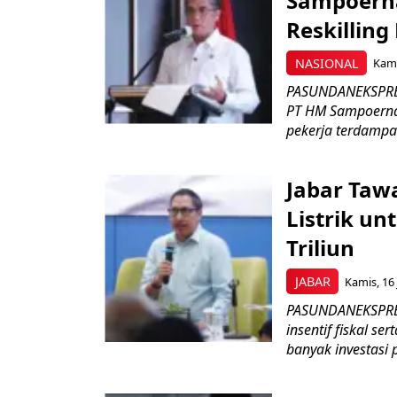
Sampoerna
Reskilling
NASIONAL
Kami
PASUNDANEKSPRES
PT HM Sampoerna
pekerja terdampa
Jabar Tawa
Listrik un
Triliun
JABAR
Kamis, 16 
PASUNDANEKSPRES
insentif fiskal s
banyak investasi 