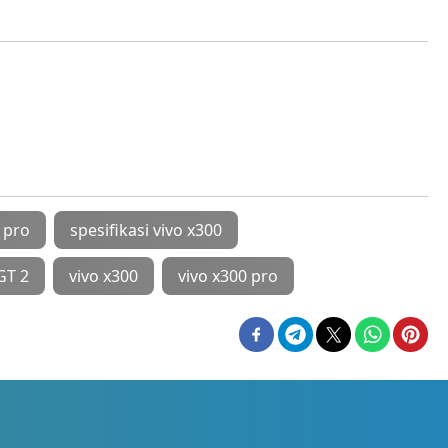
 pro
spesifikasi vivo x300
GT 2
vivo x300
vivo x300 pro