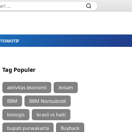
OTOMOTIF
Tag Populer
aktivitas ekonomi
Antam
BBM
BBM Nonsubsidi
biologis
brasil vs haiti
bupati purwakarta
Buyback