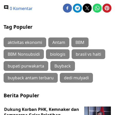
0 Komentar
Tag Populer
aktivitas ekonomi
Antam
BBM
BBM Nonsubsidi
biologis
brasil vs haiti
bupati purwakarta
Buyback
buyback antam terbaru
dedi mulyadi
Berita Populer
Dukung Korban PHK, Kemnaker dan