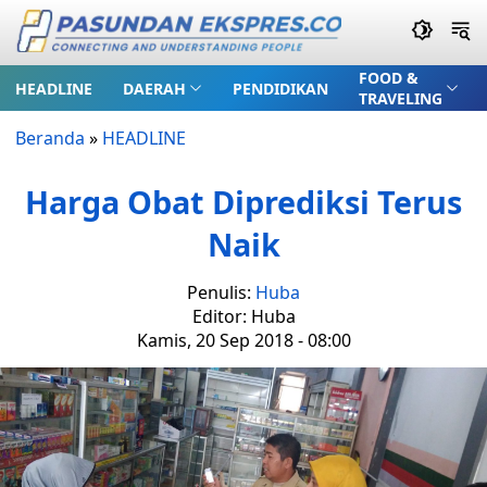
FOOD &
HEADLINE
DAERAH
PENDIDIKAN
TRAVELING
Beranda
»
HEADLINE
Harga Obat Diprediksi Terus
Naik
Penulis:
Huba
Editor: Huba
Kamis, 20 Sep 2018 - 08:00