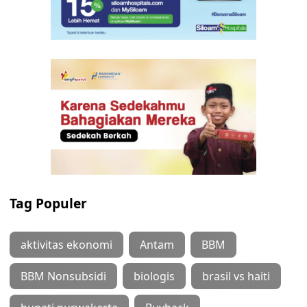
Tag Populer
aktivitas ekonomi
Antam
BBM
BBM Nonsubsidi
biologis
brasil vs haiti