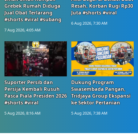
Grebek Rumah Diduga
Resah, Korban Rugi Rp30
Jual Obat Terlarang
Juta #shorts #viral
#shorts #viral #subang
6 Aug 2026, 7:30 AM
7 Aug 2026, 4:05 AM
Suporter Persib dan
Dukung Program
Persija Kembali Rusuh
Swasembada Pangan,
Pasca Piala Presiden 2026
Tridjaya Group Ekspansi
#shorts #viral
ke Sektor Pertanian
5 Aug 2026, 8:16 AM
5 Aug 2026, 7:38 AM