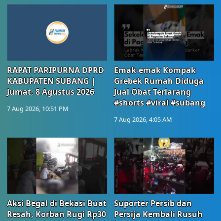
RAPAT PARIPURNA DPRD
Emak-emak Kompak
KABUPATEN SUBANG |
Grebek Rumah Diduga
Jumat, 8 Agustus 2026
Jual Obat Terlarang
#shorts #viral #subang
7 Aug 2026, 10:51 PM
7 Aug 2026, 4:05 AM
Aksi Begal di Bekasi Buat
Suporter Persib dan
Resah, Korban Rugi Rp30
Persija Kembali Rusuh