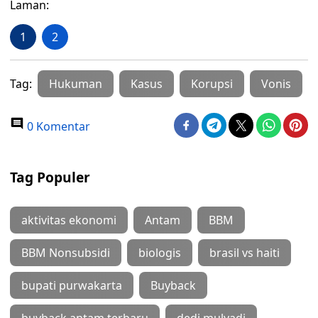
Laman:
1
2
Tag:
Hukuman
Kasus
Korupsi
Vonis
0 Komentar
Tag Populer
aktivitas ekonomi
Antam
BBM
BBM Nonsubsidi
biologis
brasil vs haiti
bupati purwakarta
Buyback