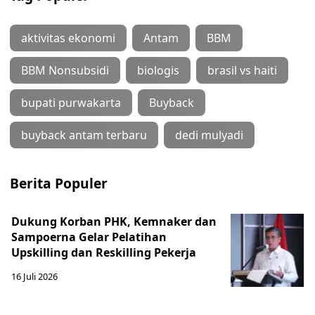
aktivitas ekonomi
Antam
BBM
BBM Nonsubsidi
biologis
brasil vs haiti
bupati purwakarta
Buyback
buyback antam terbaru
dedi mulyadi
Berita Populer
Dukung Korban PHK, Kemnaker dan
Sampoerna Gelar Pelatihan
Upskilling dan Reskilling Pekerja
16 Juli 2026