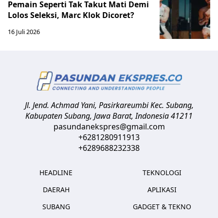
Pemain Seperti Tak Takut Mati Demi
Lolos Seleksi, Marc Klok Dicoret?
16 Juli 2026
Jl. Jend. Achmad Yani, Pasirkareumbi
Kec. Subang,
Kabupaten Subang, Jawa Barat
,
Indonesia
41211
pasundanekspres@gmail.com
+6281280911913
+6289688232338
HEADLINE
TEKNOLOGI
DAERAH
APLIKASI
SUBANG
GADGET & TEKNO