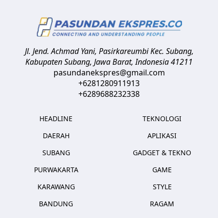
Jl. Jend. Achmad Yani, Pasirkareumbi
Kec. Subang,
Kabupaten Subang, Jawa Barat
,
Indonesia
41211
pasundanekspres@gmail.com
+6281280911913
+6289688232338
HEADLINE
TEKNOLOGI
DAERAH
APLIKASI
SUBANG
GADGET & TEKNO
PURWAKARTA
GAME
KARAWANG
STYLE
BANDUNG
RAGAM