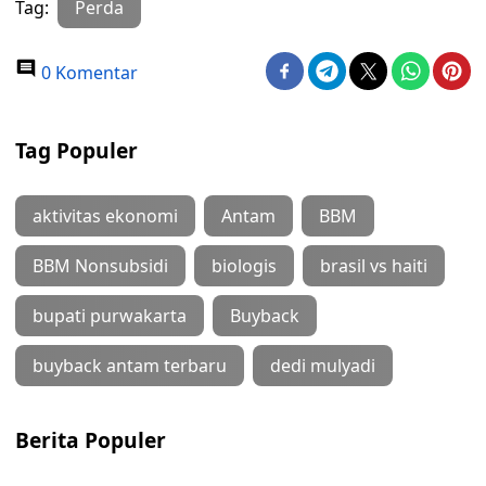
Tag:
Perda
0 Komentar
Tag Populer
aktivitas ekonomi
Antam
BBM
BBM Nonsubsidi
biologis
brasil vs haiti
bupati purwakarta
Buyback
buyback antam terbaru
dedi mulyadi
Berita Populer