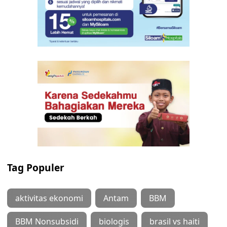
Tag Populer
aktivitas ekonomi
Antam
BBM
BBM Nonsubsidi
biologis
brasil vs haiti