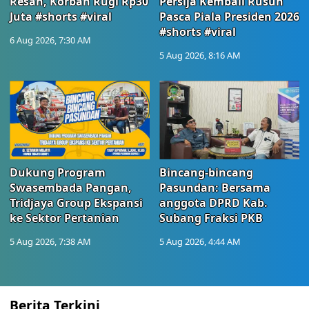
Resah, Korban Rugi Rp30
Persija Kembali Rusuh
Juta #shorts #viral
Pasca Piala Presiden 2026
#shorts #viral
6 Aug 2026, 7:30 AM
5 Aug 2026, 8:16 AM
Dukung Program
Bincang-bincang
Swasembada Pangan,
Pasundan: Bersama
Tridjaya Group Ekspansi
anggota DPRD Kab.
ke Sektor Pertanian
Subang Fraksi PKB
5 Aug 2026, 7:38 AM
5 Aug 2026, 4:44 AM
Berita Terkini