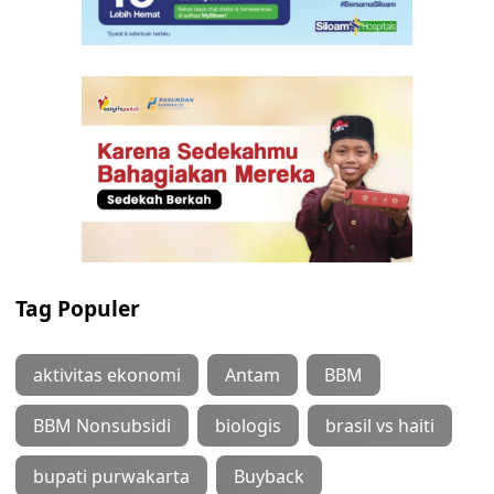
Tag Populer
aktivitas ekonomi
Antam
BBM
BBM Nonsubsidi
biologis
brasil vs haiti
bupati purwakarta
Buyback