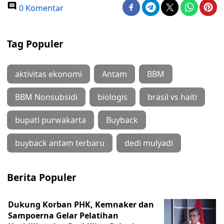
0 Komentar
Tag Populer
aktivitas ekonomi
Antam
BBM
BBM Nonsubsidi
biologis
brasil vs haiti
bupati purwakarta
Buyback
buyback antam terbaru
dedi mulyadi
Berita Populer
Dukung Korban PHK, Kemnaker dan
Sampoerna Gelar Pelatihan