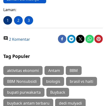
Laman:
1
2
3
2 Komentar
Tag Populer
aktivitas ekonomi
Antam
BBM
BBM Nonsubsidi
biologis
brasil vs haiti
bupati purwakarta
Buyback
buyback antam terbaru
dedi mulyadi