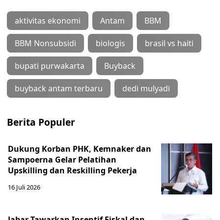
aktivitas ekonomi
Antam
BBM
BBM Nonsubsidi
biologis
brasil vs haiti
bupati purwakarta
Buyback
buyback antam terbaru
dedi mulyadi
Berita Populer
Dukung Korban PHK, Kemnaker dan
Sampoerna Gelar Pelatihan
Upskilling dan Reskilling Pekerja
16 Juli 2026
Jabar Tawarkan Insentif Fiskal dan