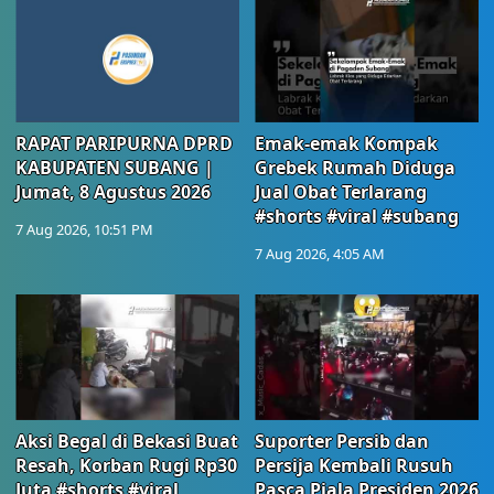
RAPAT PARIPURNA DPRD
Emak-emak Kompak
KABUPATEN SUBANG |
Grebek Rumah Diduga
Jumat, 8 Agustus 2026
Jual Obat Terlarang
#shorts #viral #subang
7 Aug 2026, 10:51 PM
7 Aug 2026, 4:05 AM
Aksi Begal di Bekasi Buat
Suporter Persib dan
Resah, Korban Rugi Rp30
Persija Kembali Rusuh
Juta #shorts #viral
Pasca Piala Presiden 2026