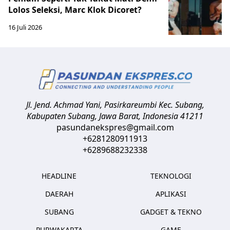
Lolos Seleksi, Marc Klok Dicoret?
16 Juli 2026
Jl. Jend. Achmad Yani, Pasirkareumbi
Kec. Subang,
Kabupaten Subang, Jawa Barat
,
Indonesia
41211
pasundanekspres@gmail.com
+6281280911913
+6289688232338
HEADLINE
TEKNOLOGI
DAERAH
APLIKASI
SUBANG
GADGET & TEKNO
PURWAKARTA
GAME