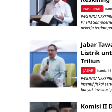
NASIONAL
Kami
PASUNDANEKSPRES
PT HM Sampoerna
pekerja terdampa
Jabar Tawa
Listrik un
Triliun
JABAR
Kamis, 16 
PASUNDANEKSPRES
insentif fiskal s
banyak investasi 
Komisi II