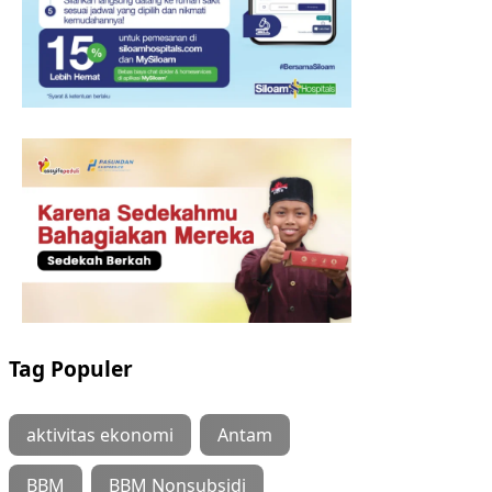
Tag Populer
aktivitas ekonomi
Antam
BBM
BBM Nonsubsidi