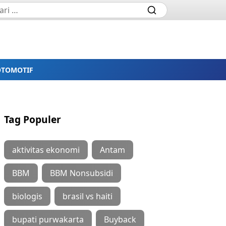
OTOMOTIF
Tag Populer
aktivitas ekonomi
Antam
BBM
BBM Nonsubsidi
biologis
brasil vs haiti
bupati purwakarta
Buyback