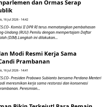
nparlemen dan Ormas Serap
ublik
s, 16 Jul 2026 - 14:42
.CO- Komisi II DPR RI terus mematangkan pembahasan
g-Undang (RUU) Pemilu dengan mempertajam Daftar
alah (DIM).Langkah ini dilakukan...
an Modi Resmi Kerja Sama
 Candi Prambanan
s, 16 Jul 2026 - 14:41
.CO- Presiden Prabowo Subianto bersama Perdana Menteri
odi meresmikan kerja sama restorasi dan konservasi
rambanan. Peresmian...
man Bikin Terkejut! Para Pemain