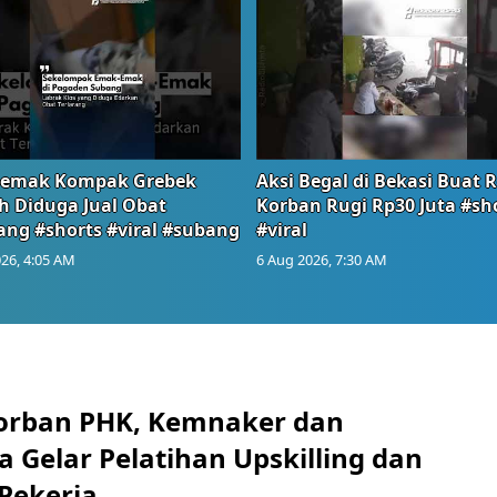
emak Kompak Grebek
Aksi Begal di Bekasi Buat 
 Diduga Jual Obat
Korban Rugi Rp30 Juta #sh
ang #shorts #viral #subang
#viral
26, 4:05 AM
6 Aug 2026, 7:30 AM
orban PHK, Kemnaker dan
 Gelar Pelatihan Upskilling dan
 Pekerja