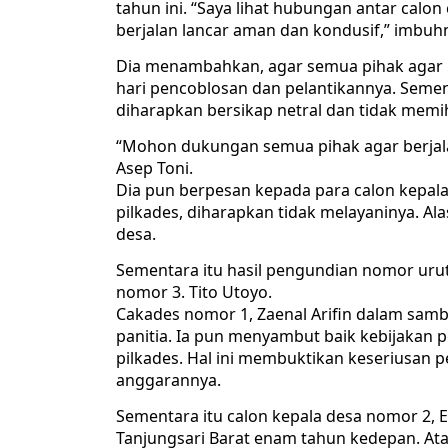
tahun ini. “Saya lihat hubungan antar cal
berjalan lancar aman dan kondusif,” imbuh
Dia menambahkan, agar semua pihak agar m
hari pencoblosan dan pelantikannya. Seme
diharapkan bersikap netral dan tidak memi
“Mohon dukungan semua pihak agar berjalan 
Asep Toni.
Dia pun berpesan kepada para calon kepal
pilkades, diharapkan tidak melayaninya. A
desa.
Sementara itu hasil pengundian nomor urut 
nomor 3. Tito Utoyo.
Cakades nomor 1, Zaenal Arifin dalam samb
panitia. Ia pun menyambut baik kebijakan
pilkades. Hal ini membuktikan keseriusan 
anggarannya.
Sementara itu calon kepala desa nomor 2, 
Tanjungsari Barat enam tahun kedepan. At