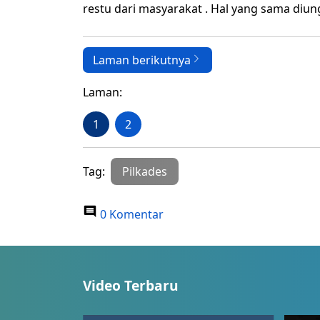
restu dari masyarakat . Hal yang sama diun
Laman berikutnya
Laman:
1
2
Tag:
Pilkades
0 Komentar
Video Terbaru