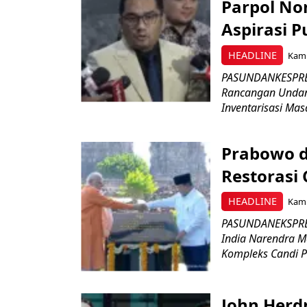
Parpol No
Aspirasi P
HEADLINE
Kami
PASUNDANKESPRES
Rancangan Undan
Inventarisasi Mas
Prabowo d
Restorasi
HEADLINE
Kami
PASUNDANEKSPRES
India Narendra M
Kompleks Candi P
John Herd