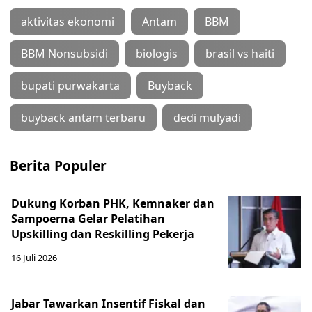
aktivitas ekonomi
Antam
BBM
BBM Nonsubsidi
biologis
brasil vs haiti
bupati purwakarta
Buyback
buyback antam terbaru
dedi mulyadi
Berita Populer
Dukung Korban PHK, Kemnaker dan
Sampoerna Gelar Pelatihan
Upskilling dan Reskilling Pekerja
16 Juli 2026
Jabar Tawarkan Insentif Fiskal dan