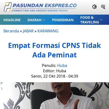
FOOD &
HEADLINE
DAERAH
PENDIDIKAN
TRAVELING
Beranda
»
JABAR
»
KARAWANG
Empat Formasi CPNS Tidak
Ada Peminat
Penulis:
Huba
Editor: Huba
Senin, 22 Okt 2018 - 04:39