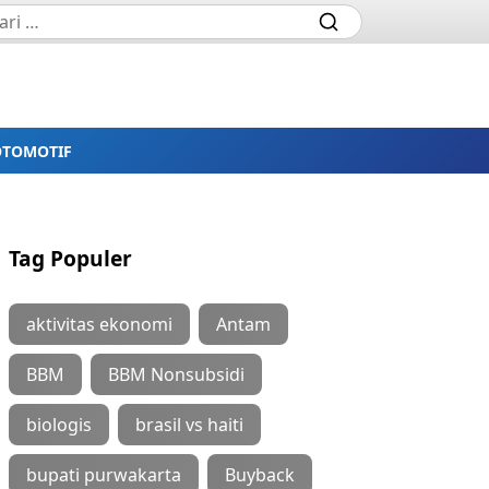
OTOMOTIF
Tag Populer
aktivitas ekonomi
Antam
BBM
BBM Nonsubsidi
biologis
brasil vs haiti
bupati purwakarta
Buyback