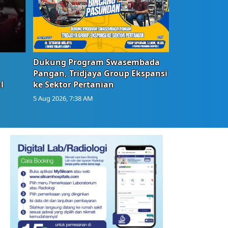
Dukung Program Swasembada
Pangan, Tridjaya Group Ekspansi
l
ke Sektor Pertanian
5 Aug 2026, 7:38 AM