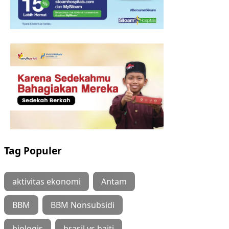
Tag Populer
aktivitas ekonomi
Antam
BBM
BBM Nonsubsidi
biologis
brasil vs haiti