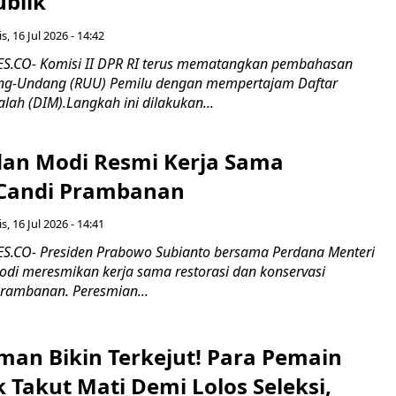
ublik
s, 16 Jul 2026 - 14:42
.CO- Komisi II DPR RI terus mematangkan pembahasan
g-Undang (RUU) Pemilu dengan mempertajam Daftar
alah (DIM).Langkah ini dilakukan...
an Modi Resmi Kerja Sama
 Candi Prambanan
s, 16 Jul 2026 - 14:41
.CO- Presiden Prabowo Subianto bersama Perdana Menteri
odi meresmikan kerja sama restorasi dan konservasi
rambanan. Peresmian...
man Bikin Terkejut! Para Pemain
k Takut Mati Demi Lolos Seleksi,