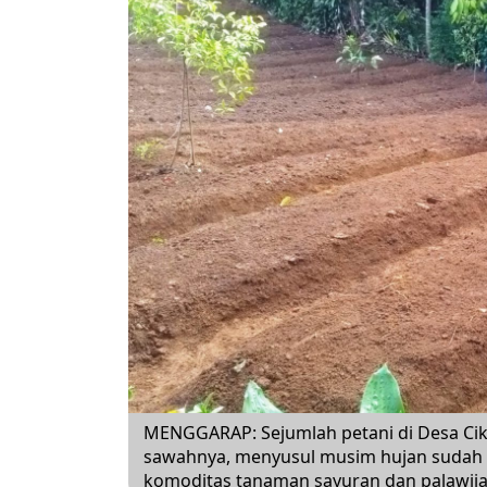
MENGGARAP: Sejumlah petani di Desa Cik
sawahnya, menyusul musim hujan sudah m
komoditas tanaman sayuran dan palawi