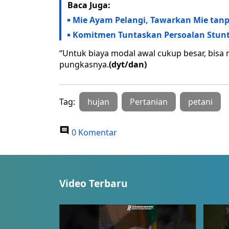
Baca Juga:
Mie Ayam Pelangi, Tawarkan Mie tan
Komitmen Tuntaskan Persoalan Stun
“Untuk biaya modal awal cukup besar, bisa 
pungkasnya.
(dyt/dan)
Tag:
hujan
Pertanian
petani
0 Komentar
Video Terbaru