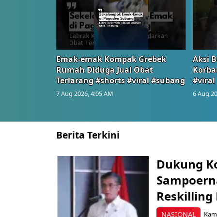
Emak-emak Kompak Grebek
Aksi B
Rumah Diduga Jual Obat
Korba
Terlarang #shorts #viral #subang
#viral
7 Aug 2026, 4:05 AM
6 Aug 20
Berita Terkini
Dukung K
Sampoerna
Reskilling
NASIONAL
Kami