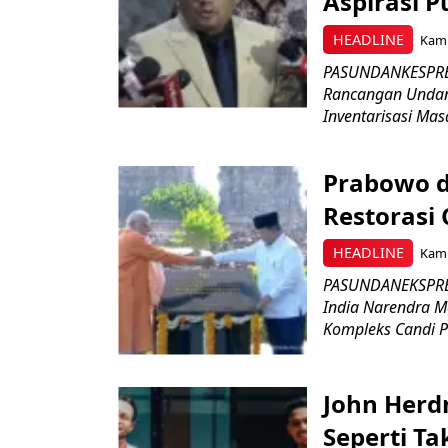
Aspirasi P
HEADLINE
Kami
PASUNDANKESPRES
Rancangan Undan
Inventarisasi Mas
Prabowo d
Restorasi
HEADLINE
Kami
PASUNDANEKSPRES
India Narendra M
Kompleks Candi P
John Herd
Seperti Ta