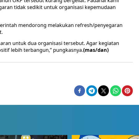
 tahun OKP tersebut kurang bergeliat. Padahal kami
garan tidak sedikit untuk organisasi kepemudaan
pemerintah mendorong melakukan refresh/penyegaran
t.
ran untuk dua organisasi tersebut. Agar kegiatan
tif lebih terbangun,” pungkasnya.
(mas/dan)