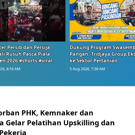
er Persib dan Persija
Dukung Program Swasem
li Rusuh Pasca Piala
Pangan, Tridjaya Group Ek
en 2026 #shorts #viral
ke Sektor Pertanian
26, 8:16 AM
5 Aug 2026, 7:38 AM
orban PHK, Kemnaker dan
 Gelar Pelatihan Upskilling dan
 Pekerja