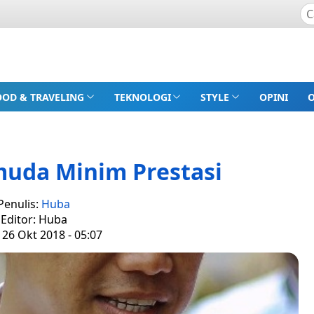
OOD & TRAVELING
TEKNOLOGI
STYLE
OPINI
muda Minim Prestasi
Penulis:
Huba
Editor: Huba
 26 Okt 2018 - 05:07