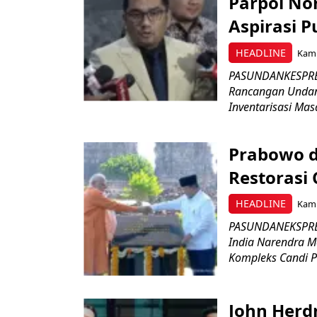
Parpol No
Aspirasi P
HEADLINE
Kami
PASUNDANKESPRES
Rancangan Undan
Inventarisasi Mas
Prabowo d
Restorasi
HEADLINE
Kami
PASUNDANEKSPRES
India Narendra M
Kompleks Candi P
John Herd