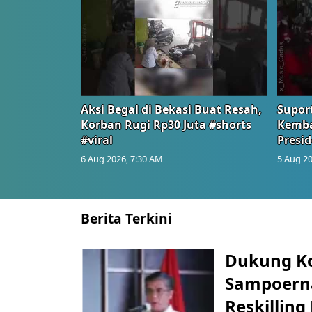
Aksi Begal di Bekasi Buat Resah,
Suport
Korban Rugi Rp30 Juta #shorts
Kemba
#viral
Presid
6 Aug 2026, 7:30 AM
5 Aug 20
Berita Terkini
Dukung K
Sampoerna
Reskilling