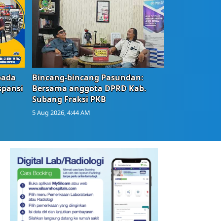
bada
Bincang-bincang Pasundan:
spansi
Bersama anggota DPRD Kab.
Subang Fraksi PKB
5 Aug 2026, 4:44 AM