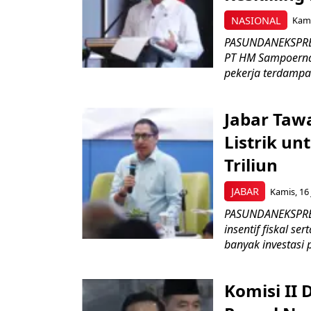
NASIONAL
Kami
PASUNDANEKSPRES
PT HM Sampoerna
pekerja terdampa
Jabar Tawa
Listrik un
Triliun
JABAR
Kamis, 16 
PASUNDANEKSPRES
insentif fiskal s
banyak investasi 
Komisi II