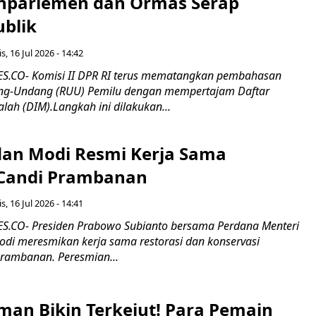
nparlemen dan Ormas Serap
ublik
s, 16 Jul 2026 - 14:42
.CO- Komisi II DPR RI terus mematangkan pembahasan
g-Undang (RUU) Pemilu dengan mempertajam Daftar
alah (DIM).Langkah ini dilakukan...
an Modi Resmi Kerja Sama
 Candi Prambanan
s, 16 Jul 2026 - 14:41
.CO- Presiden Prabowo Subianto bersama Perdana Menteri
odi meresmikan kerja sama restorasi dan konservasi
rambanan. Peresmian...
man Bikin Terkejut! Para Pemain