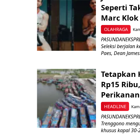
Seperti Ta
Marc Klok 
OLAHRAGA
Kami
PASUNDANEKSPRES
Seleksi berjalan
Paes, Dean James.
Tetapkan 
Rp15 Ribu,
Perikanan
HEADLINE
Kami
PASUNDANEKSPRES
Trenggono meng
khusus kapal 30-2