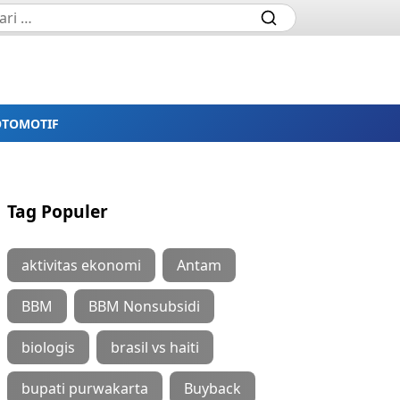
OTOMOTIF
Tag Populer
aktivitas ekonomi
Antam
BBM
BBM Nonsubsidi
biologis
brasil vs haiti
bupati purwakarta
Buyback