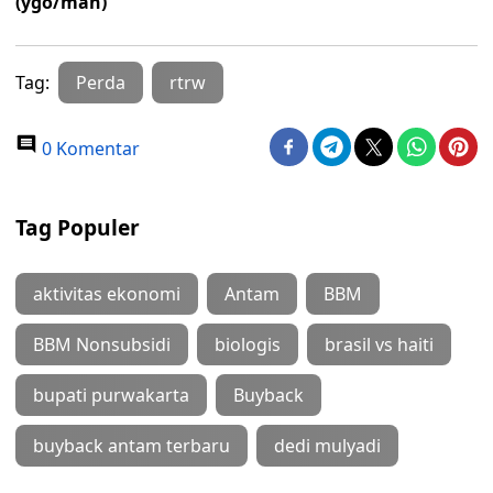
(ygo/man)
Tag:
Perda
rtrw
0 Komentar
Tag Populer
aktivitas ekonomi
Antam
BBM
BBM Nonsubsidi
biologis
brasil vs haiti
bupati purwakarta
Buyback
buyback antam terbaru
dedi mulyadi