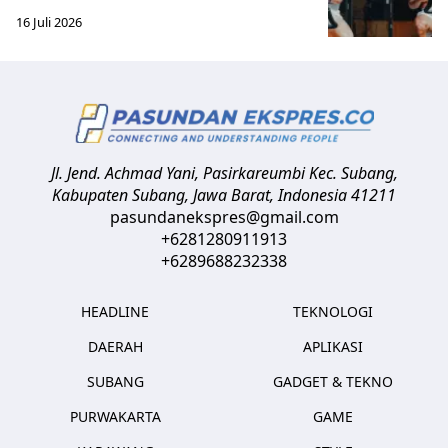
16 Juli 2026
Jl. Jend. Achmad Yani, Pasirkareumbi
Kec. Subang,
Kabupaten Subang, Jawa Barat
,
Indonesia
41211
pasundanekspres@gmail.com
+6281280911913
+6289688232338
HEADLINE
TEKNOLOGI
DAERAH
APLIKASI
SUBANG
GADGET & TEKNO
PURWAKARTA
GAME