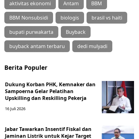
aktivitas ekonomi
Antam
BBM
BBM Nonsubsidi
biologis
brasil vs haiti
bupati purwakarta
Buyback
buyback antam terbaru
dedi mulyadi
Berita Populer
Dukung Korban PHK, Kemnaker dan
Sampoerna Gelar Pelatihan
Upskilling dan Reskilling Pekerja
16 Juli 2026
Jabar Tawarkan Insentif Fiskal dan
Jaminan Listrik untuk Kejar Target