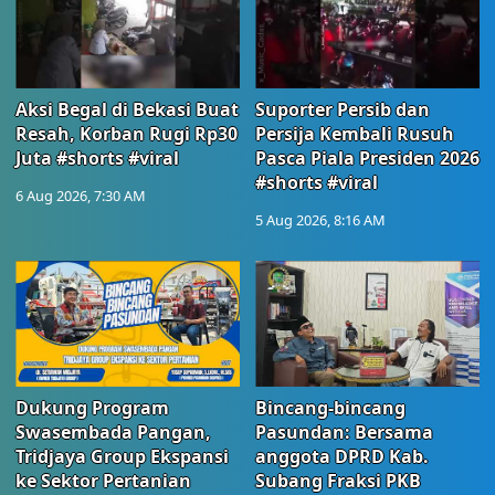
Aksi Begal di Bekasi Buat
Suporter Persib dan
Resah, Korban Rugi Rp30
Persija Kembali Rusuh
Juta #shorts #viral
Pasca Piala Presiden 2026
#shorts #viral
6 Aug 2026, 7:30 AM
5 Aug 2026, 8:16 AM
Dukung Program
Bincang-bincang
Swasembada Pangan,
Pasundan: Bersama
Tridjaya Group Ekspansi
anggota DPRD Kab.
ke Sektor Pertanian
Subang Fraksi PKB