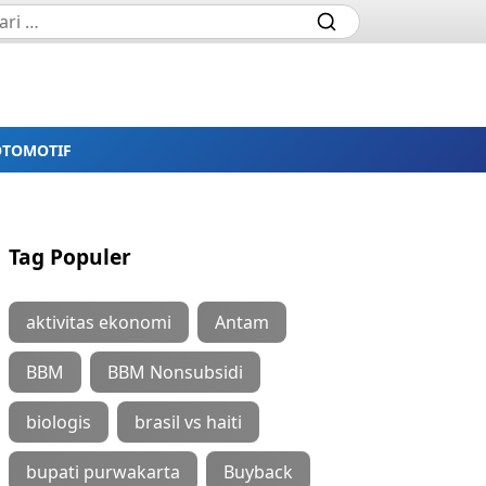
OTOMOTIF
Tag Populer
aktivitas ekonomi
Antam
BBM
BBM Nonsubsidi
biologis
brasil vs haiti
bupati purwakarta
Buyback