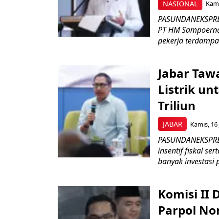
NASIONAL
Kami
PASUNDANEKSPRES
PT HM Sampoerna
pekerja terdampa
Jabar Tawa
Listrik un
Triliun
JABAR
Kamis, 16 
PASUNDANEKSPRES
insentif fiskal s
banyak investasi 
Komisi II
Parpol No