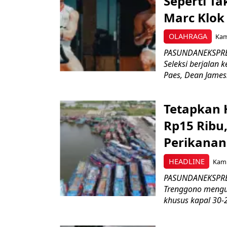
Seperti Ta
Marc Klok 
OLAHRAGA
Kami
PASUNDANEKSPRES
Seleksi berjalan
Paes, Dean James.
Tetapkan 
Rp15 Ribu,
Perikanan
HEADLINE
Kami
PASUNDANEKSPRES
Trenggono meng
khusus kapal 30-2