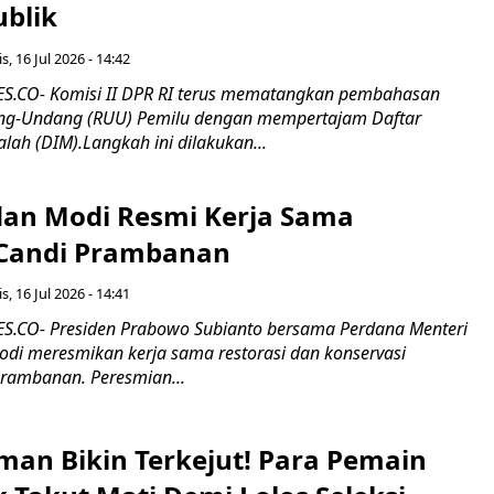
ublik
s, 16 Jul 2026 - 14:42
.CO- Komisi II DPR RI terus mematangkan pembahasan
g-Undang (RUU) Pemilu dengan mempertajam Daftar
alah (DIM).Langkah ini dilakukan...
an Modi Resmi Kerja Sama
 Candi Prambanan
s, 16 Jul 2026 - 14:41
.CO- Presiden Prabowo Subianto bersama Perdana Menteri
odi meresmikan kerja sama restorasi dan konservasi
rambanan. Peresmian...
man Bikin Terkejut! Para Pemain