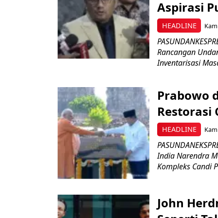
Aspirasi P
HEADLINE
Kami
PASUNDANKESPRES
Rancangan Undan
Inventarisasi Mas
Prabowo d
Restorasi
HEADLINE
Kami
PASUNDANEKSPRES
India Narendra M
Kompleks Candi P
John Herd