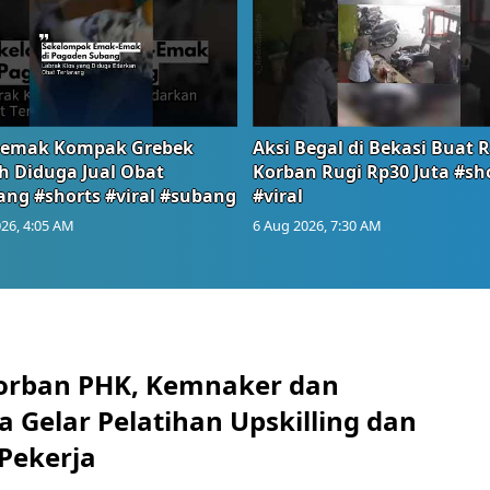
emak Kompak Grebek
Aksi Begal di Bekasi Buat 
 Diduga Jual Obat
Korban Rugi Rp30 Juta #sh
ang #shorts #viral #subang
#viral
26, 4:05 AM
6 Aug 2026, 7:30 AM
orban PHK, Kemnaker dan
 Gelar Pelatihan Upskilling dan
 Pekerja