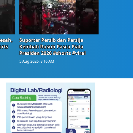
Resah,
Suporter Persib dan Persija
orts
Kembali Rusuh Pasca Piala
Presiden 2026 #shorts #viral
5 Aug 2026, 8:16 AM