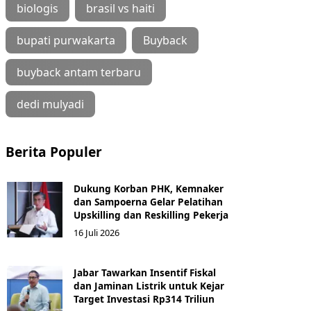
biologis
brasil vs haiti
bupati purwakarta
Buyback
buyback antam terbaru
dedi mulyadi
Berita Populer
Dukung Korban PHK, Kemnaker
dan Sampoerna Gelar Pelatihan
Upskilling dan Reskilling Pekerja
16 Juli 2026
Jabar Tawarkan Insentif Fiskal
dan Jaminan Listrik untuk Kejar
Target Investasi Rp314 Triliun