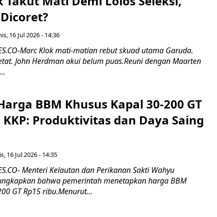
k Takut Mati Demi Lolos Seleksi,
Dicoret?
s, 16 Jul 2026 - 14:36
.CO-Marc Klok mati-matian rebut skuad utama Garuda.
 ketat. John Herdman akui belum puas.Reuni dengan Maarten
..
Harga BBM Khusus Kapal 30-200 GT
 KKP: Produktivitas dan Daya Saing
s, 16 Jul 2026 - 14:35
.CO- Menteri Kelautan dan Perikanan Sakti Wahyu
ungkapkan bahwa pemerintah menetapkan harga BBM
00 GT Rp15 ribu.Menurut...