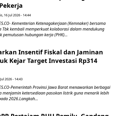
 Pekerja
s, 16 Jul 2026 - 14:44
.CO- Kementerian Ketenagakerjaan (Kemnaker) bersama
 Tbk kembali memperkuat kolaborasi dalam mendukung
k pemutusan hubungan kerja (PHK)...
rkan Insentif Fiskal dan Jaminan
tuk Kejar Target Investasi Rp314
Jul 2026 - 14:43
.CO-Pemerintah Provinsi Jawa Barat menawarkan berbagai
erta menjamin ketersediaan pasokan listrik guna menarik lebih
pada 2026.Langkah...
 DPR Pertajam RUU Pemilu, Gandeng