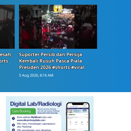
Resah,
Suporter Persib dan Persija
orts
Kembali Rusuh Pasca Piala
Presiden 2026 #shorts #viral
5 Aug 2026, 8:16 AM