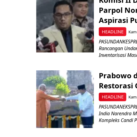
Parpol No
Aspirasi P
HEADLINE
Kami
PASUNDANKESPRES
Rancangan Undan
Inventarisasi Mas
Prabowo d
Restorasi
HEADLINE
Kami
PASUNDANEKSPRES
India Narendra M
Kompleks Candi P