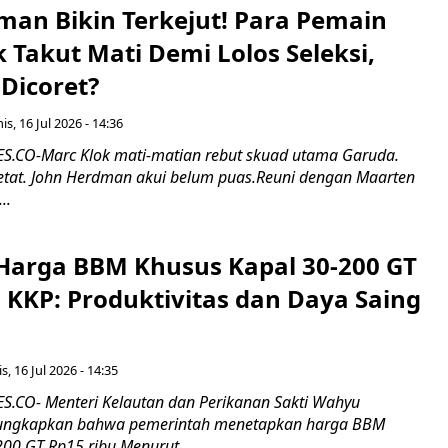
man Bikin Terkejut! Para Pemain
k Takut Mati Demi Lolos Seleksi,
Dicoret?
s, 16 Jul 2026 - 14:36
.CO-Marc Klok mati-matian rebut skuad utama Garuda.
 ketat. John Herdman akui belum puas.Reuni dengan Maarten
..
Harga BBM Khusus Kapal 30-200 GT
 KKP: Produktivitas dan Daya Saing
s, 16 Jul 2026 - 14:35
.CO- Menteri Kelautan dan Perikanan Sakti Wahyu
ungkapkan bahwa pemerintah menetapkan harga BBM
00 GT Rp15 ribu.Menurut...