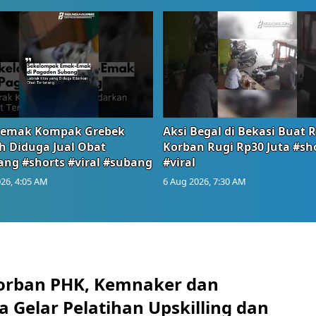
emak Kompak Grebek
Aksi Begal di Bekasi Buat 
 Diduga Jual Obat
Korban Rugi Rp30 Juta #sh
ang #shorts #viral #subang
#viral
26, 4:05 AM
6 Aug 2026, 7:30 AM
orban PHK, Kemnaker dan
 Gelar Pelatihan Upskilling dan