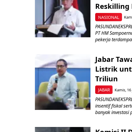
Reskilling
NASIONAL
Kami
PASUNDANEKSPRES
PT HM Sampoerna
pekerja terdampa
Jabar Tawa
Listrik un
Triliun
JABAR
Kamis, 16 
PASUNDANEKSPRES
insentif fiskal s
banyak investasi 
Komisi II