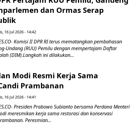
nparlemen dan Ormas Serap
ublik
s, 16 Jul 2026 - 14:42
.CO- Komisi II DPR RI terus mematangkan pembahasan
g-Undang (RUU) Pemilu dengan mempertajam Daftar
alah (DIM).Langkah ini dilakukan...
an Modi Resmi Kerja Sama
 Candi Prambanan
s, 16 Jul 2026 - 14:41
.CO- Presiden Prabowo Subianto bersama Perdana Menteri
odi meresmikan kerja sama restorasi dan konservasi
rambanan. Peresmian...