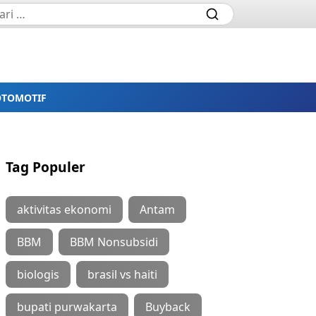
OTOMOTIF
Tag Populer
aktivitas ekonomi
Antam
BBM
BBM Nonsubsidi
biologis
brasil vs haiti
bupati purwakarta
Buyback