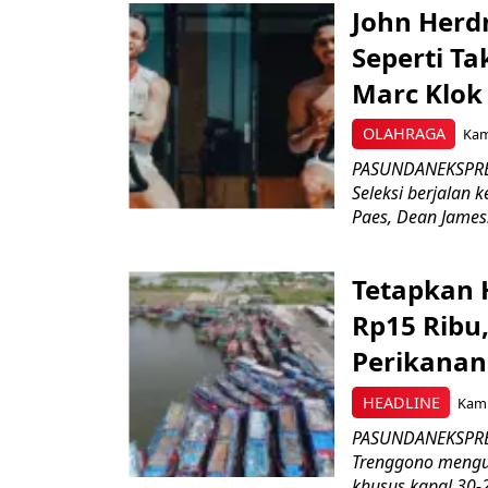
John Herd
Seperti Ta
Marc Klok 
OLAHRAGA
Kami
PASUNDANEKSPRES
Seleksi berjalan
Paes, Dean James.
Tetapkan 
Rp15 Ribu,
Perikanan
HEADLINE
Kami
PASUNDANEKSPRES
Trenggono meng
khusus kapal 30-2