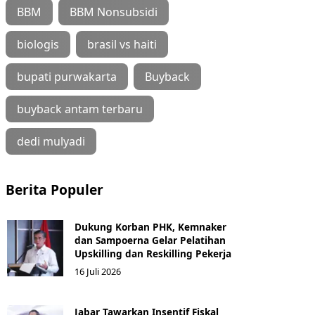
BBM
BBM Nonsubsidi
biologis
brasil vs haiti
bupati purwakarta
Buyback
buyback antam terbaru
dedi mulyadi
Berita Populer
Dukung Korban PHK, Kemnaker
dan Sampoerna Gelar Pelatihan
Upskilling dan Reskilling Pekerja
16 Juli 2026
Jabar Tawarkan Insentif Fiskal