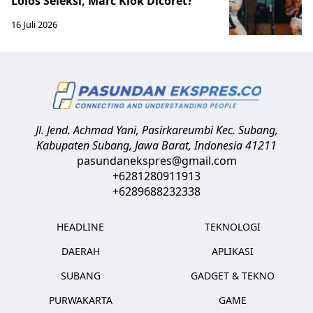
Lolos Seleksi, Marc Klok Dicoret?
16 Juli 2026
Jl. Jend. Achmad Yani, Pasirkareumbi
Kec. Subang,
Kabupaten Subang, Jawa Barat
,
Indonesia
41211
pasundanekspres@gmail.com
+6281280911913
+6289688232338
HEADLINE
TEKNOLOGI
DAERAH
APLIKASI
SUBANG
GADGET & TEKNO
PURWAKARTA
GAME