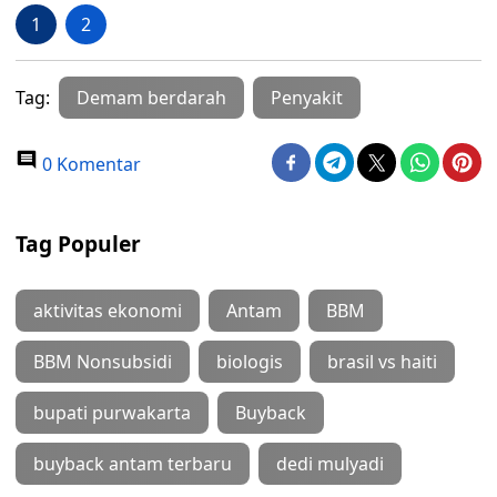
1
2
Tag:
Demam berdarah
Penyakit
0 Komentar
Tag Populer
aktivitas ekonomi
Antam
BBM
BBM Nonsubsidi
biologis
brasil vs haiti
bupati purwakarta
Buyback
buyback antam terbaru
dedi mulyadi