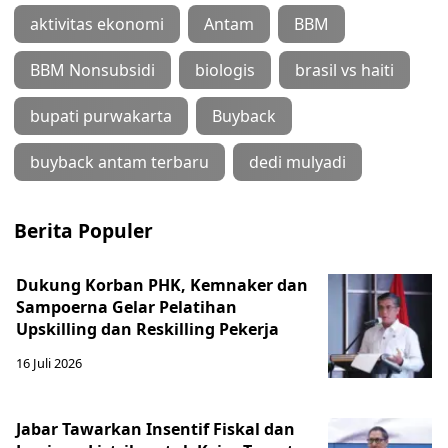
aktivitas ekonomi
Antam
BBM
BBM Nonsubsidi
biologis
brasil vs haiti
bupati purwakarta
Buyback
buyback antam terbaru
dedi mulyadi
Berita Populer
Dukung Korban PHK, Kemnaker dan
Sampoerna Gelar Pelatihan
Upskilling dan Reskilling Pekerja
16 Juli 2026
Jabar Tawarkan Insentif Fiskal dan