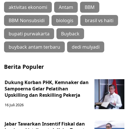
aktivitas ekonomi
Antam
BBM
BBM Nonsubsidi
biologis
brasil vs haiti
bupati purwakarta
Buyback
buyback antam terbaru
dedi mulyadi
Berita Populer
Dukung Korban PHK, Kemnaker dan
Sampoerna Gelar Pelatihan
Upskilling dan Reskilling Pekerja
16 Juli 2026
Jabar Tawarkan Insentif Fiskal dan