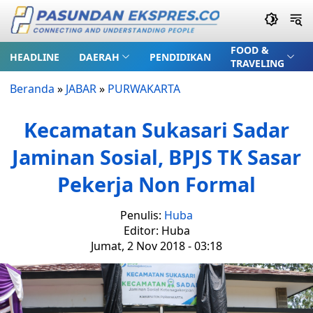
FOOD &
HEADLINE
DAERAH
PENDIDIKAN
TRAVELING
Beranda
»
JABAR
»
PURWAKARTA
Kecamatan Sukasari Sadar
Jaminan Sosial, BPJS TK Sasar
Pekerja Non Formal
Penulis:
Huba
Editor: Huba
Jumat, 2 Nov 2018 - 03:18