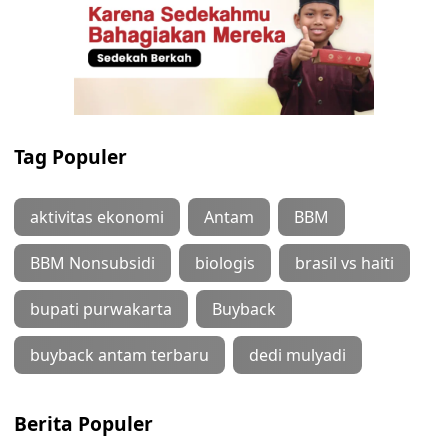
Tag Populer
aktivitas ekonomi
Antam
BBM
BBM Nonsubsidi
biologis
brasil vs haiti
bupati purwakarta
Buyback
buyback antam terbaru
dedi mulyadi
Berita Populer