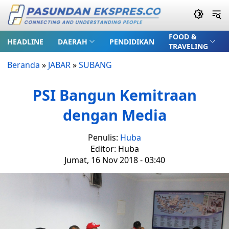
FOOD &
HEADLINE
DAERAH
PENDIDIKAN
TRAVELING
Beranda
»
JABAR
»
SUBANG
PSI Bangun Kemitraan
dengan Media
Penulis:
Huba
Editor: Huba
Jumat, 16 Nov 2018 - 03:40