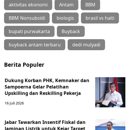
aktivitas ekonomi
Antam
BBM
BBM Nonsubsidi
biologis
brasil vs haiti
bupati purwakarta
Buyback
buyback antam terbaru
dedi mulyadi
Berita Populer
Dukung Korban PHK, Kemnaker dan
Sampoerna Gelar Pelatihan
Upskilling dan Reskilling Pekerja
16 Juli 2026
Jabar Tawarkan Insentif Fiskal dan
Jaminan Listrik untuk Kejar Target