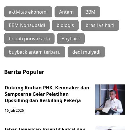
aktivitas ekonomi
Antam
BBM
BBM Nonsubsidi
biologis
brasil vs haiti
bupati purwakarta
Buyback
buyback antam terbaru
dedi mulyadi
Berita Populer
Dukung Korban PHK, Kemnaker dan
Sampoerna Gelar Pelatihan
Upskilling dan Reskilling Pekerja
16 Juli 2026
Jabar Tawarkan Insentif Fiskal dan