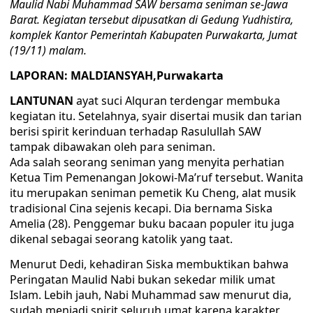
Maulid Nabi Muhammad SAW bersama seniman se-Jawa
Barat. Kegiatan tersebut dipusatkan di Gedung Yudhistira,
komplek Kantor Pemerintah Kabupaten Purwakarta, Jumat
(19/11) malam.
LAPORAN: MALDIANSYAH,Purwakarta
LANTUNAN
ayat suci Alquran terdengar membuka
kegiatan itu. Setelahnya, syair disertai musik dan tarian
berisi spirit kerinduan terhadap Rasulullah SAW
tampak dibawakan oleh para seniman.
Ada salah seorang seniman yang menyita perhatian
Ketua Tim Pemenangan Jokowi-Ma’ruf tersebut. Wanita
itu merupakan seniman pemetik Ku Cheng, alat musik
tradisional Cina sejenis kecapi. Dia bernama Siska
Amelia (28). Penggemar buku bacaan populer itu juga
dikenal sebagai seorang katolik yang taat.
Menurut Dedi, kehadiran Siska membuktikan bahwa
Peringatan Maulid Nabi bukan sekedar milik umat
Islam. Lebih jauh, Nabi Muhammad saw menurut dia,
sudah menjadi spirit seluruh umat karena karakter