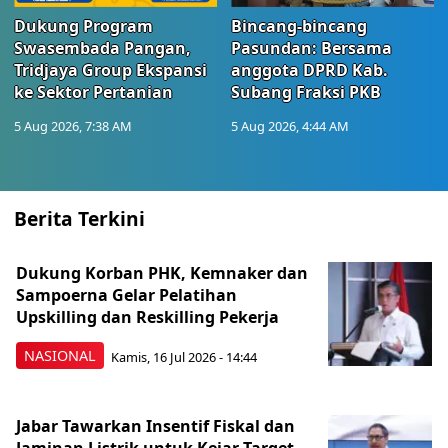
Dukung Program
Bincang-bincang
Swasembada Pangan,
Pasundan: Bersama
Tridjaya Group Ekspansi
anggota DPRD Kab.
ke Sektor Pertanian
Subang Fraksi PKB
5 Aug 2026, 7:38 AM
5 Aug 2026, 4:44 AM
Berita Terkini
Dukung Korban PHK, Kemnaker dan
Sampoerna Gelar Pelatihan
Upskilling dan Reskilling Pekerja
NASIONAL
Kamis, 16 Jul 2026 - 14:44
Jabar Tawarkan Insentif Fiskal dan