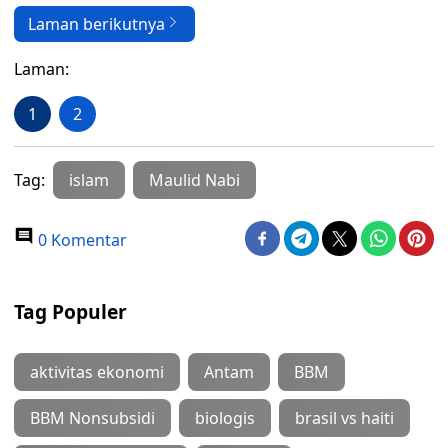
Laman berikutnya
Laman:
1
2
Tag:
islam
Maulid Nabi
0 Komentar
Tag Populer
aktivitas ekonomi
Antam
BBM
BBM Nonsubsidi
biologis
brasil vs haiti