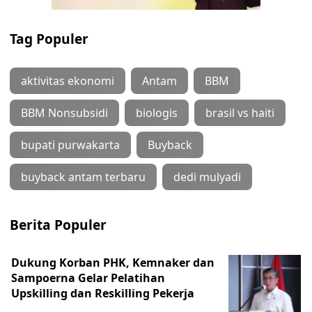
Tag Populer
aktivitas ekonomi
Antam
BBM
BBM Nonsubsidi
biologis
brasil vs haiti
bupati purwakarta
Buyback
buyback antam terbaru
dedi mulyadi
Berita Populer
Dukung Korban PHK, Kemnaker dan
Sampoerna Gelar Pelatihan
Upskilling dan Reskilling Pekerja