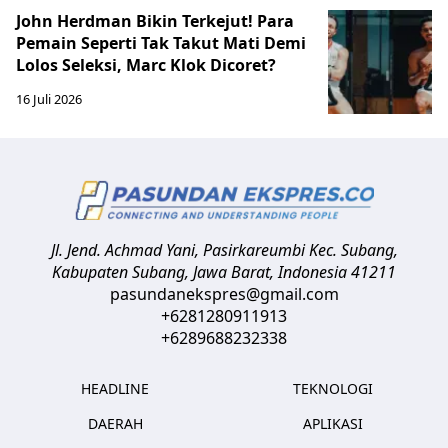
John Herdman Bikin Terkejut! Para
Pemain Seperti Tak Takut Mati Demi
Lolos Seleksi, Marc Klok Dicoret?
16 Juli 2026
Jl. Jend. Achmad Yani, Pasirkareumbi
Kec. Subang,
Kabupaten Subang, Jawa Barat
,
Indonesia
41211
pasundanekspres@gmail.com
+6281280911913
+6289688232338
HEADLINE
TEKNOLOGI
DAERAH
APLIKASI