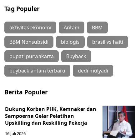
Tag Populer
aktivitas ekonomi
Antam
BBM
BBM Nonsubsidi
biologis
brasil vs haiti
bupati purwakarta
Buyback
buyback antam terbaru
dedi mulyadi
Berita Populer
Dukung Korban PHK, Kemnaker dan
Sampoerna Gelar Pelatihan
Upskilling dan Reskilling Pekerja
16 Juli 2026