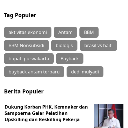
Tag Populer
aktivitas ekonomi
Antam
BBM
BBM Nonsubsidi
biologis
brasil vs haiti
bupati purwakarta
Buyback
buyback antam terbaru
dedi mulyadi
Berita Populer
Dukung Korban PHK, Kemnaker dan
Sampoerna Gelar Pelatihan
Upskilling dan Reskilling Pekerja