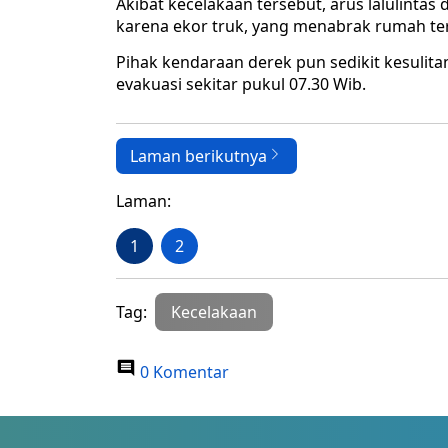
Akibat kecelakaan tersebut, arus lalulintas 
karena ekor truk, yang menabrak rumah ter
Pihak kendaraan derek pun sedikit kesulita
evakuasi sekitar pukul 07.30 Wib.
Laman berikutnya
Laman:
1
2
Tag:
Kecelakaan
0 Komentar