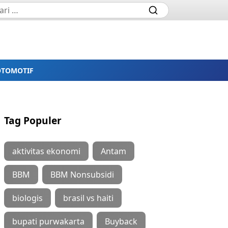
OTOMOTIF
Tag Populer
aktivitas ekonomi
Antam
BBM
BBM Nonsubsidi
biologis
brasil vs haiti
bupati purwakarta
Buyback