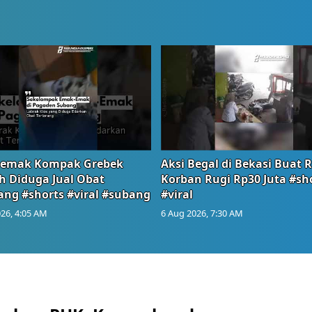
emak Kompak Grebek
Aksi Begal di Bekasi Buat 
 Diduga Jual Obat
Korban Rugi Rp30 Juta #sh
ang #shorts #viral #subang
#viral
26, 4:05 AM
6 Aug 2026, 7:30 AM