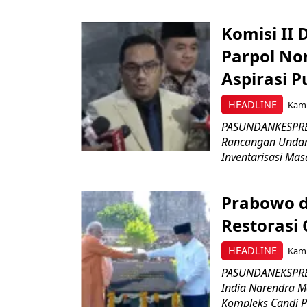
Komisi II
Parpol No
Aspirasi P
HEADLINE
Kami
PASUNDANKESPRES
Rancangan Undan
Inventarisasi Mas
Prabowo d
Restorasi
HEADLINE
Kami
PASUNDANEKSPRES
India Narendra M
Kompleks Candi P