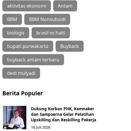
aktivitas ekonomi
Antam
BBM
BBM Nonsubsidi
biologis
brasil vs haiti
bupati purwakarta
Buyback
buyback antam terbaru
dedi mulyadi
Berita Populer
Dukung Korban PHK, Kemnaker
dan Sampoerna Gelar Pelatihan
Upskilling dan Reskilling Pekerja
16 Juli 2026