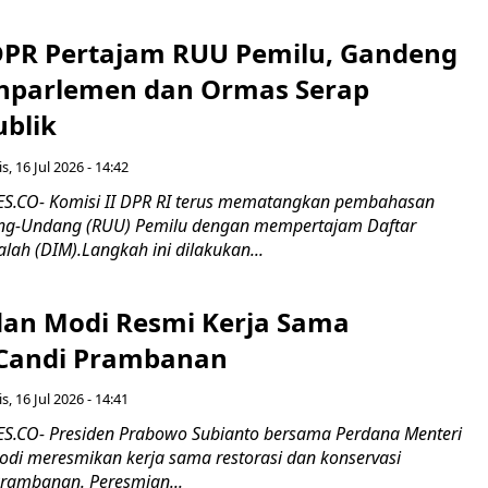
 DPR Pertajam RUU Pemilu, Gandeng
nparlemen dan Ormas Serap
ublik
s, 16 Jul 2026 - 14:42
.CO- Komisi II DPR RI terus mematangkan pembahasan
g-Undang (RUU) Pemilu dengan mempertajam Daftar
alah (DIM).Langkah ini dilakukan...
an Modi Resmi Kerja Sama
 Candi Prambanan
s, 16 Jul 2026 - 14:41
.CO- Presiden Prabowo Subianto bersama Perdana Menteri
odi meresmikan kerja sama restorasi dan konservasi
rambanan. Peresmian...