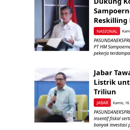
Dukung K
Sampoerna
Reskilling
NASIONAL
Kami
PASUNDANEKSPRES
PT HM Sampoerna
pekerja terdampa
Jabar Tawa
Listrik un
Triliun
JABAR
Kamis, 16 
PASUNDANEKSPRES
insentif fiskal s
banyak investasi 