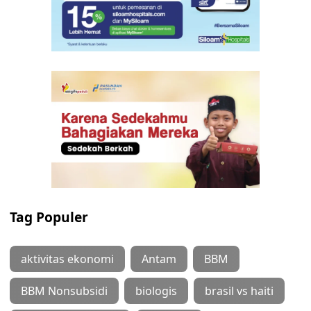
Tag Populer
aktivitas ekonomi
Antam
BBM
BBM Nonsubsidi
biologis
brasil vs haiti