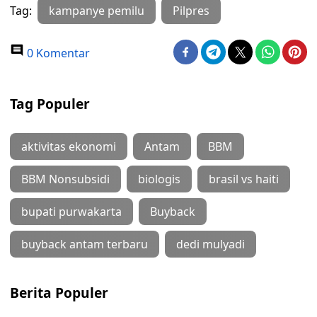
Tag:
kampanye pemilu
Pilpres
0 Komentar
Tag Populer
aktivitas ekonomi
Antam
BBM
BBM Nonsubsidi
biologis
brasil vs haiti
bupati purwakarta
Buyback
buyback antam terbaru
dedi mulyadi
Berita Populer