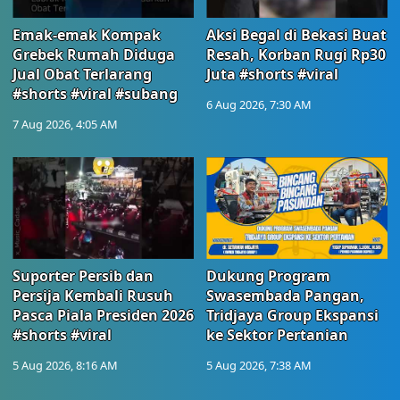
Emak-emak Kompak
Aksi Begal di Bekasi Buat
Grebek Rumah Diduga
Resah, Korban Rugi Rp30
Jual Obat Terlarang
Juta #shorts #viral
#shorts #viral #subang
6 Aug 2026, 7:30 AM
7 Aug 2026, 4:05 AM
Suporter Persib dan
Dukung Program
Persija Kembali Rusuh
Swasembada Pangan,
Pasca Piala Presiden 2026
Tridjaya Group Ekspansi
#shorts #viral
ke Sektor Pertanian
5 Aug 2026, 8:16 AM
5 Aug 2026, 7:38 AM