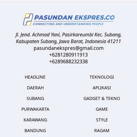
Jl. Jend. Achmad Yani, Pasirkareumbi
Kec. Subang,
Kabupaten Subang, Jawa Barat
,
Indonesia
41211
pasundanekspres@gmail.com
+6281280911913
+6289688232338
HEADLINE
TEKNOLOGI
DAERAH
APLIKASI
SUBANG
GADGET & TEKNO
PURWAKARTA
GAME
KARAWANG
STYLE
BANDUNG
RAGAM