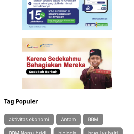
Tag Populer
aktivitas ekonomi
Antam
BBM
BBM Nonsubsidi
biologis
brasil vs haiti