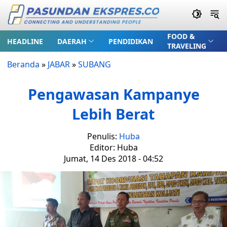
FOOD &
HEADLINE
DAERAH
PENDIDIKAN
TRAVELING
Beranda
»
JABAR
»
SUBANG
Pengawasan Kampanye
Lebih Berat
Penulis:
Huba
Editor: Huba
Jumat, 14 Des 2018 - 04:52