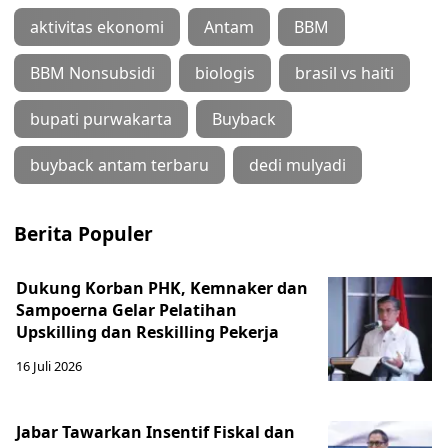
aktivitas ekonomi
Antam
BBM
BBM Nonsubsidi
biologis
brasil vs haiti
bupati purwakarta
Buyback
buyback antam terbaru
dedi mulyadi
Berita Populer
Dukung Korban PHK, Kemnaker dan
Sampoerna Gelar Pelatihan
Upskilling dan Reskilling Pekerja
16 Juli 2026
Jabar Tawarkan Insentif Fiskal dan