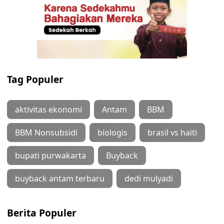
Tag Populer
aktivitas ekonomi
Antam
BBM
BBM Nonsubsidi
biologis
brasil vs haiti
bupati purwakarta
Buyback
buyback antam terbaru
dedi mulyadi
Berita Populer