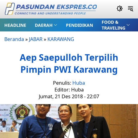
FOOD &
HEADLINE
DAERAH
PENDIDIKAN
TRAVELING
Beranda
»
JABAR
»
KARAWANG
Aep Saepulloh Terpilih
Pimpin PWI Karawang
Penulis:
Huba
Editor: Huba
Jumat, 21 Des 2018 - 22:07