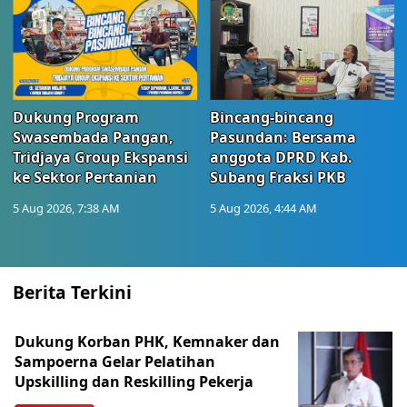
Dukung Program
Bincang-bincang
Swasembada Pangan,
Pasundan: Bersama
Tridjaya Group Ekspansi
anggota DPRD Kab.
ke Sektor Pertanian
Subang Fraksi PKB
5 Aug 2026, 7:38 AM
5 Aug 2026, 4:44 AM
Berita Terkini
Dukung Korban PHK, Kemnaker dan
Sampoerna Gelar Pelatihan
Upskilling dan Reskilling Pekerja