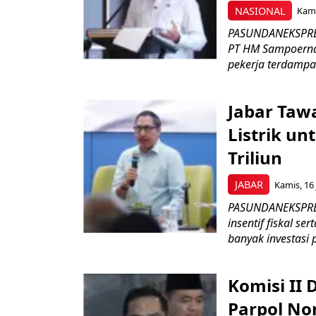
NASIONAL
Kami
PASUNDANEKSPRES
PT HM Sampoerna
pekerja terdampa
Jabar Tawa
Listrik un
Triliun
JABAR
Kamis, 16 
PASUNDANEKSPRES
insentif fiskal s
banyak investasi 
Komisi II
Parpol No