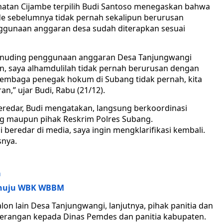
matan Cijambe terpilih Budi Santoso menegaskan bahwa
de sebelumnya tidak pernah sekalipun berurusan
gunaan anggaran desa sudah diterapkan sesuai
menuding penggunaan anggaran Desa Tanjungwangi
, saya alhamdulilah tidak pernah berurusan dengan
 lembaga penegak hokum di Subang tidak pernah, kita
n,” ujar Budi, Rabu (21/12).
eredar, Budi mengatakan, langsung berkoordinasi
g maupun pihak Reskrim Polres Subang.
i beredar di media, saya ingin mengklarifikasi kembali.
snya.
a
enuju WBK WBBM
lon lain Desa Tanjungwangi, lanjutnya, pihak panitia dan
erangan kepada Dinas Pemdes dan panitia kabupaten.