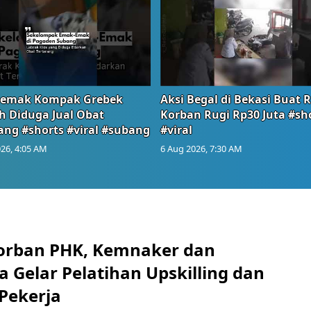
emak Kompak Grebek
Aksi Begal di Bekasi Buat 
 Diduga Jual Obat
Korban Rugi Rp30 Juta #sh
ang #shorts #viral #subang
#viral
26, 4:05 AM
6 Aug 2026, 7:30 AM
orban PHK, Kemnaker dan
 Gelar Pelatihan Upskilling dan
 Pekerja