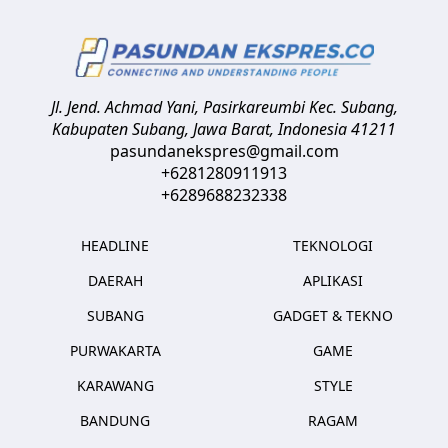
Jl. Jend. Achmad Yani, Pasirkareumbi
Kec. Subang,
Kabupaten Subang, Jawa Barat
,
Indonesia
41211
pasundanekspres@gmail.com
+6281280911913
+6289688232338
HEADLINE
TEKNOLOGI
DAERAH
APLIKASI
SUBANG
GADGET & TEKNO
PURWAKARTA
GAME
KARAWANG
STYLE
BANDUNG
RAGAM