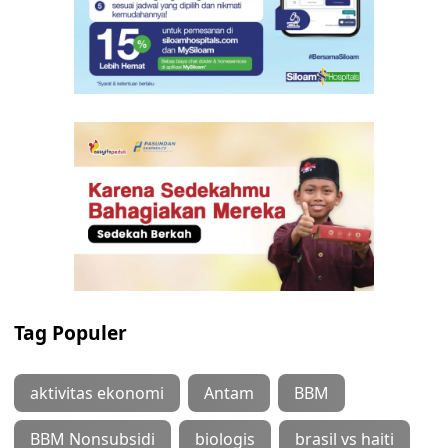
Tag Populer
aktivitas ekonomi
Antam
BBM
BBM Nonsubsidi
biologis
brasil vs haiti