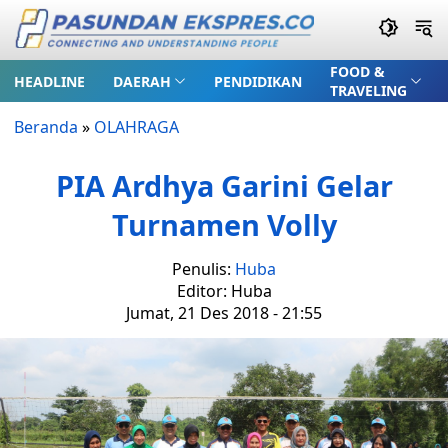
FOOD &
HEADLINE
DAERAH
PENDIDIKAN
TRAVELING
Beranda
»
OLAHRAGA
PIA Ardhya Garini Gelar
Turnamen Volly
Penulis:
Huba
Editor: Huba
Jumat, 21 Des 2018 - 21:55