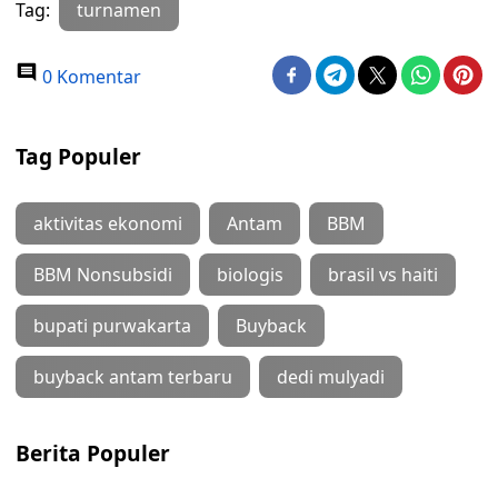
Tag:
turnamen
0 Komentar
Tag Populer
aktivitas ekonomi
Antam
BBM
BBM Nonsubsidi
biologis
brasil vs haiti
bupati purwakarta
Buyback
buyback antam terbaru
dedi mulyadi
Berita Populer