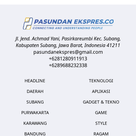
Jl. Jend. Achmad Yani, Pasirkareumbi
Kec. Subang,
Kabupaten Subang, Jawa Barat
,
Indonesia
41211
pasundanekspres@gmail.com
+6281280911913
+6289688232338
HEADLINE
TEKNOLOGI
DAERAH
APLIKASI
SUBANG
GADGET & TEKNO
PURWAKARTA
GAME
KARAWANG
STYLE
BANDUNG
RAGAM