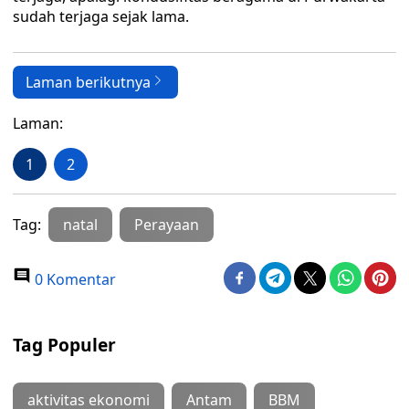
sudah terjaga sejak lama.
Laman berikutnya
Laman:
1
2
Tag:
natal
Perayaan
0 Komentar
Tag Populer
aktivitas ekonomi
Antam
BBM