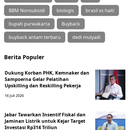
BBM Nonsubsidi
biologis
brasil vs haiti
bupati purwakarta
Buyback
buyback antam terbaru
dedi mulyadi
Berita Populer
Dukung Korban PHK, Kemnaker dan
Sampoerna Gelar Pelatihan
Upskilling dan Reskilling Pekerja
16 Juli 2026
Jabar Tawarkan Insentif Fiskal dan
Jaminan Listrik untuk Kejar Target
Investasi Rp314 Triliun