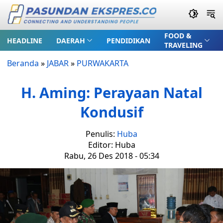
FOOD &
HEADLINE
DAERAH
PENDIDIKAN
TRAVELING
Beranda
»
JABAR
»
PURWAKARTA
H. Aming: Perayaan Natal
Kondusif
Penulis:
Huba
Editor: Huba
Rabu, 26 Des 2018 - 05:34