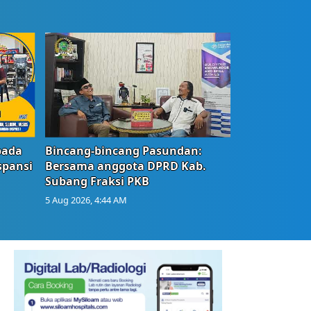
bada
Bincang-bincang Pasundan:
spansi
Bersama anggota DPRD Kab.
Subang Fraksi PKB
5 Aug 2026, 4:44 AM