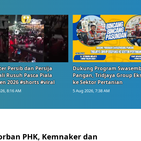
er Persib dan Persija
Dukung Program Swasem
li Rusuh Pasca Piala
Pangan, Tridjaya Group Ek
en 2026 #shorts #viral
ke Sektor Pertanian
26, 8:16 AM
5 Aug 2026, 7:38 AM
orban PHK, Kemnaker dan