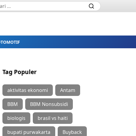
OTOMOTIF
Tag Populer
aktivitas ekonomi
Antam
BBM
BBM Nonsubsidi
biologis
brasil vs haiti
bupati purwakarta
Buyback