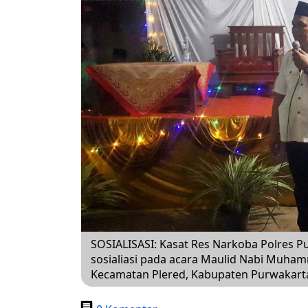
SOSIALISASI: Kasat Res Narkoba Polres 
sosialiasi pada acara Maulid Nabi Muham
Kecamatan Plered, Kabupaten Purwakar