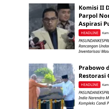
Komisi II
Parpol No
Aspirasi P
HEADLINE
Kami
PASUNDANKESPRES
Rancangan Undan
Inventarisasi Mas
Prabowo d
Restorasi
HEADLINE
Kami
PASUNDANEKSPRES
India Narendra M
Kompleks Candi P