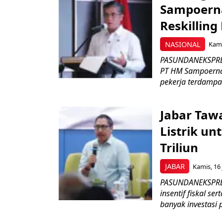
Sampoerna
Reskilling
NASIONAL
Kami
PASUNDANEKSPRES
PT HM Sampoerna
pekerja terdampa
Jabar Tawa
Listrik un
Triliun
JABAR
Kamis, 16 
PASUNDANEKSPRES
insentif fiskal s
banyak investasi 