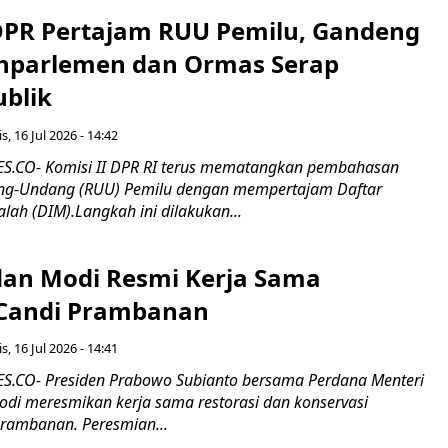
 DPR Pertajam RUU Pemilu, Gandeng
nparlemen dan Ormas Serap
ublik
s, 16 Jul 2026 - 14:42
.CO- Komisi II DPR RI terus mematangkan pembahasan
g-Undang (RUU) Pemilu dengan mempertajam Daftar
alah (DIM).Langkah ini dilakukan...
an Modi Resmi Kerja Sama
 Candi Prambanan
s, 16 Jul 2026 - 14:41
.CO- Presiden Prabowo Subianto bersama Perdana Menteri
odi meresmikan kerja sama restorasi dan konservasi
rambanan. Peresmian...