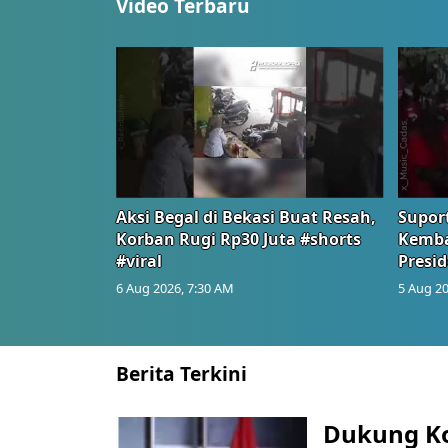
Video Terbaru
Aksi Begal di Bekasi Buat Resah,
Suport
Korban Rugi Rp30 Juta #shorts
Kemba
#viral
Presid
6 Aug 2026, 7:30 AM
5 Aug 20
Berita Terkini
Dukung K