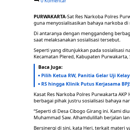
0 Komentar
PURWAKARTA
-Sat Res Narkoba Polres Purw
guna menyosialisasikan bahaya narkoba di
Di antaranya dengan menggandeng berbaga
saat melaksanakan sosialisasi tersebut.
Seperti yang ditunjukkan pada sosialisasi
Kecamatan Plered, Kabupaten Purwakarta, S
Baca Juga:
Pilih Ketua RW, Panitia Gelar Uji Kela
RS hingga Klinik Putus Kerjasama B
Kasat Res Narkoba Polres Purwakarta AK
berbagai pihak justru sosialisasi bahaya n
“Seperti di Desa Cibogo Girang ini. Kami diu
Muhammad Saw. Alhamdulillah berjalan lanca
Bersinergi di sini, kata Heri, terkait materi