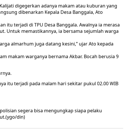
lijati digegerkan adanya makam atau kuburan yang
t langsung dibenarkan Kepala Desa Banggala, Ato
 itu terjadi di TPU Desa Banggala. Awalnya ia merasa
but. Untuk memastikannya, ia bersama sejumlah warga
eluarga almarhum juga datang kesini,” ujar Ato kepada
akam makam warganya bernama Akbar. Bocah berusia 9
urnya.
tu terjadi pada malam hari sekitar pukul 02.00 WIB
epolisian segera bisa mengungkap siapa pelaku
t.(ygo/din)