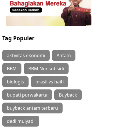
Tag Populer
aktivitas ekonomi
Antam
BBM
BBM Nonsubsidi
biologis
brasil vs haiti
bupati purwakarta
Buyback
buyback antam terbaru
dedi mulyadi