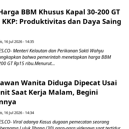
Harga BBM Khusus Kapal 30-200 GT
 KKP: Produktivitas dan Daya Saing
s, 16 Jul 2026 - 14:35
.CO- Menteri Kelautan dan Perikanan Sakti Wahyu
ungkapkan bahwa pemerintah menetapkan harga BBM
00 GT Rp15 ribu.Menurut...
ryawan Wanita Diduga Dipecat Usai
nit Saat Kerja Malam, Begini
nnya
s, 16 Jul 2026 - 14:34
.CO- Viral adanya Kasus dugaan pemecatan seorang
ernama Luluk Ilhana (30) gara-gara videonya saat tertidur