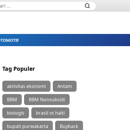
OTOMOTIF
Tag Populer
aktivitas ekonomi
Antam
BBM
BBM Nonsubsidi
biologis
brasil vs haiti
bupati purwakarta
Buyback