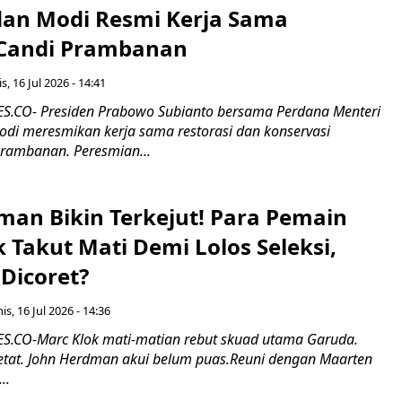
an Modi Resmi Kerja Sama
 Candi Prambanan
s, 16 Jul 2026 - 14:41
.CO- Presiden Prabowo Subianto bersama Perdana Menteri
odi meresmikan kerja sama restorasi dan konservasi
rambanan. Peresmian...
man Bikin Terkejut! Para Pemain
k Takut Mati Demi Lolos Seleksi,
Dicoret?
s, 16 Jul 2026 - 14:36
.CO-Marc Klok mati-matian rebut skuad utama Garuda.
 ketat. John Herdman akui belum puas.Reuni dengan Maarten
..