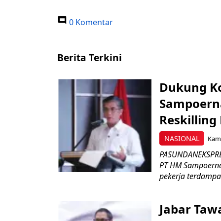
0 Komentar
Berita Terkini
Dukung K
Sampoerna
Reskilling
NASIONAL
Kami
PASUNDANEKSPRES
PT HM Sampoerna
pekerja terdampa
Jabar Tawa