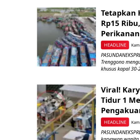
Tetapkan 
Rp15 Ribu,
Perikanan
HEADLINE
Kami
PASUNDANEKSPRES
Trenggono meng
khusus kapal 30-2
Viral! Ka
Tidur 1 Me
Pengakua
HEADLINE
Kami
PASUNDANEKSPRES
karyawan wanita b