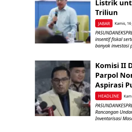
Listrik un
Triliun
JABAR
Kamis, 16 
PASUNDANEKSPRES
insentif fiskal s
banyak investasi 
Komisi II
Parpol No
Aspirasi P
HEADLINE
Kami
PASUNDANKESPRES
Rancangan Undan
Inventarisasi Mas