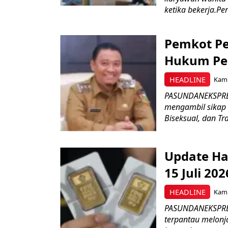
ketika bekerja.Pe
Pemkot Pe
Hukum Pe
HEADLINE
Kami
PASUNDANEKSPRES
mengambil sikap 
Biseksual, dan Tr
Update Ha
15 Juli 20
HEADLINE
Kami
PASUNDANEKSPRES
terpantau melonja