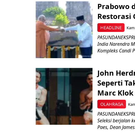
Prabowo d
Restorasi
HEADLINE
Kami
PASUNDANEKSPRES
India Narendra M
Kompleks Candi P
John Herd
Seperti Ta
Marc Klok 
OLAHRAGA
Kami
PASUNDANEKSPRES
Seleksi berjalan
Paes, Dean James.