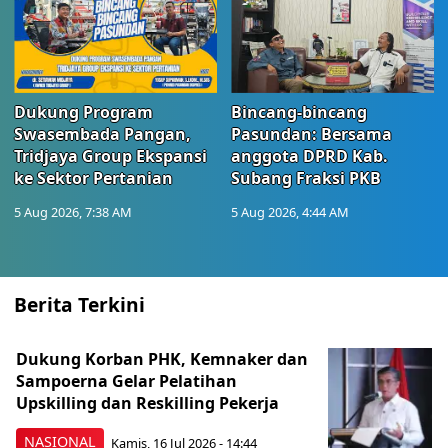
Dukung Program
Bincang-bincang
Swasembada Pangan,
Pasundan: Bersama
Tridjaya Group Ekspansi
anggota DPRD Kab.
ke Sektor Pertanian
Subang Fraksi PKB
5 Aug 2026, 7:38 AM
5 Aug 2026, 4:44 AM
Berita Terkini
Dukung Korban PHK, Kemnaker dan
Sampoerna Gelar Pelatihan
Upskilling dan Reskilling Pekerja
NASIONAL
Kamis, 16 Jul 2026 - 14:44