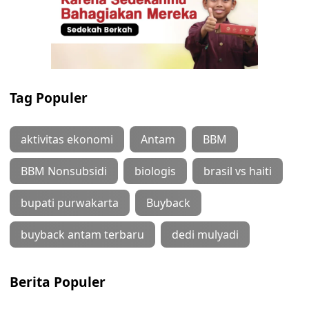
Tag Populer
aktivitas ekonomi
Antam
BBM
BBM Nonsubsidi
biologis
brasil vs haiti
bupati purwakarta
Buyback
buyback antam terbaru
dedi mulyadi
Berita Populer