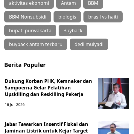
aktivitas ekonomi
Antam
BBM
BBM Nonsubsidi
biologis
brasil vs haiti
bupati purwakarta
Buyback
buyback antam terbaru
dedi mulyadi
Berita Populer
Dukung Korban PHK, Kemnaker dan
Sampoerna Gelar Pelatihan
Upskilling dan Reskilling Pekerja
16 Juli 2026
Jabar Tawarkan Insentif Fiskal dan
Jaminan Listrik untuk Kejar Target