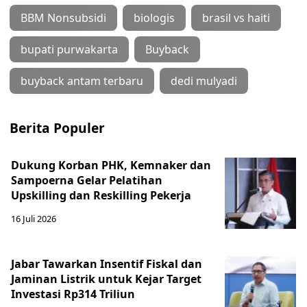
BBM Nonsubsidi
biologis
brasil vs haiti
bupati purwakarta
Buyback
buyback antam terbaru
dedi mulyadi
Berita Populer
Dukung Korban PHK, Kemnaker dan
Sampoerna Gelar Pelatihan
Upskilling dan Reskilling Pekerja
16 Juli 2026
Jabar Tawarkan Insentif Fiskal dan
Jaminan Listrik untuk Kejar Target
Investasi Rp314 Triliun