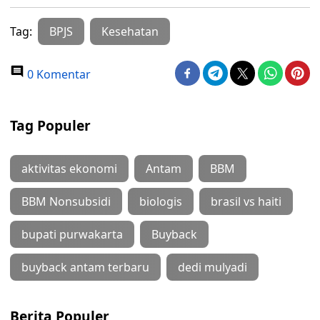
Tag:
BPJS
Kesehatan
0 Komentar
Tag Populer
aktivitas ekonomi
Antam
BBM
BBM Nonsubsidi
biologis
brasil vs haiti
bupati purwakarta
Buyback
buyback antam terbaru
dedi mulyadi
Berita Populer