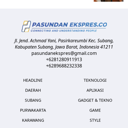
Jl. Jend. Achmad Yani, Pasirkareumbi
Kec. Subang,
Kabupaten Subang, Jawa Barat
,
Indonesia
41211
pasundanekspres@gmail.com
+6281280911913
+6289688232338
HEADLINE
TEKNOLOGI
DAERAH
APLIKASI
SUBANG
GADGET & TEKNO
PURWAKARTA
GAME
KARAWANG
STYLE