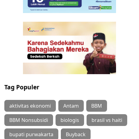
Tag Populer
aktivitas ekonomi
Antam
BBM
BBM Nonsubsidi
biologis
brasil vs haiti
bupati purwakarta
Buyback