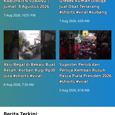
KABUPATEN SUBANG |
Grebek Rumah Diduga
Jumat, 8 Agustus 2026
Jual Obat Terlarang
#shorts #viral #subang
7 Aug 2026, 10:51 PM
7 Aug 2026, 4:05 AM
Aksi Begal di Bekasi Buat
Suporter Persib dan
Resah, Korban Rugi Rp30
Persija Kembali Rusuh
Juta #shorts #viral
Pasca Piala Presiden 2026
#shorts #viral
6 Aug 2026, 7:30 AM
5 Aug 2026, 8:16 AM
Berita Terkini