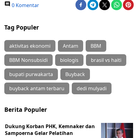
0 Komentar
Tag Populer
aktivitas ekonomi
Antam
BBM
BBM Nonsubsidi
biologis
brasil vs haiti
bupati purwakarta
Buyback
buyback antam terbaru
dedi mulyadi
Berita Populer
Dukung Korban PHK, Kemnaker dan
Sampoerna Gelar Pelatihan