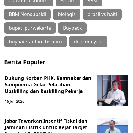
aktivitas ekonomi
Antam
BBM
BBM Nonsubsidi
biologis
brasil vs haiti
bupati purwakarta
Buyback
buyback antam terbaru
dedi mulyadi
Berita Populer
Dukung Korban PHK, Kemnaker dan
Sampoerna Gelar Pelatihan
Upskilling dan Reskilling Pekerja
16 Juli 2026
Jabar Tawarkan Insentif Fiskal dan
Jaminan Listrik untuk Kejar Target