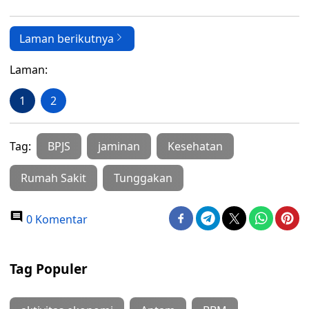
Laman berikutnya
Laman:
1
2
Tag:
BPJS
jaminan
Kesehatan
Rumah Sakit
Tunggakan
0 Komentar
Tag Populer