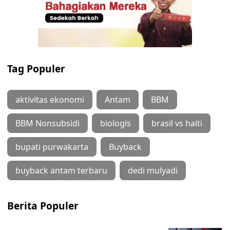
Tag Populer
aktivitas ekonomi
Antam
BBM
BBM Nonsubsidi
biologis
brasil vs haiti
bupati purwakarta
Buyback
buyback antam terbaru
dedi mulyadi
Berita Populer