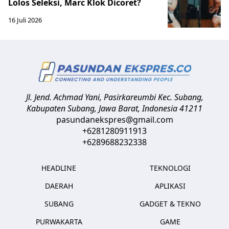
Lolos Seleksi, Marc Klok Dicoret?
16 Juli 2026
Jl. Jend. Achmad Yani, Pasirkareumbi
Kec. Subang,
Kabupaten Subang, Jawa Barat
,
Indonesia
41211
pasundanekspres@gmail.com
+6281280911913
+6289688232338
HEADLINE
TEKNOLOGI
DAERAH
APLIKASI
SUBANG
GADGET & TEKNO
PURWAKARTA
GAME