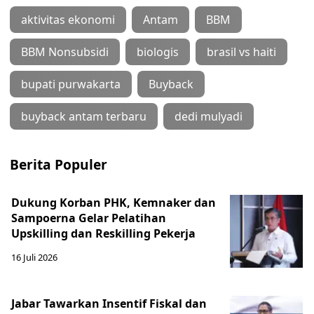
aktivitas ekonomi
Antam
BBM
BBM Nonsubsidi
biologis
brasil vs haiti
bupati purwakarta
Buyback
buyback antam terbaru
dedi mulyadi
Berita Populer
Dukung Korban PHK, Kemnaker dan
Sampoerna Gelar Pelatihan
Upskilling dan Reskilling Pekerja
16 Juli 2026
Jabar Tawarkan Insentif Fiskal dan