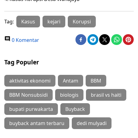
Tag:
Kasus
kejari
Korupsi
0 Komentar
Tag Populer
aktivitas ekonomi
Antam
BBM
BBM Nonsubsidi
biologis
brasil vs haiti
bupati purwakarta
Buyback
buyback antam terbaru
dedi mulyadi