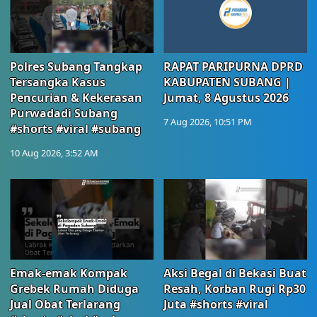
Polres Subang Tangkap
RAPAT PARIPURNA DPRD
Tersangka Kasus
KABUPATEN SUBANG |
Pencurian & Kekerasan
Jumat, 8 Agustus 2026
Purwadadi Subang
7 Aug 2026, 10:51 PM
#shorts #viral #subang
10 Aug 2026, 3:52 AM
Emak-emak Kompak
Aksi Begal di Bekasi Buat
Grebek Rumah Diduga
Resah, Korban Rugi Rp30
Jual Obat Terlarang
Juta #shorts #viral