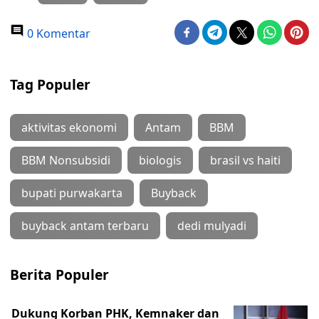
0 Komentar
Tag Populer
aktivitas ekonomi
Antam
BBM
BBM Nonsubsidi
biologis
brasil vs haiti
bupati purwakarta
Buyback
buyback antam terbaru
dedi mulyadi
Berita Populer
Dukung Korban PHK, Kemnaker dan