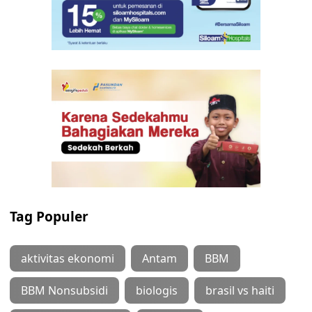
Tag Populer
aktivitas ekonomi
Antam
BBM
BBM Nonsubsidi
biologis
brasil vs haiti