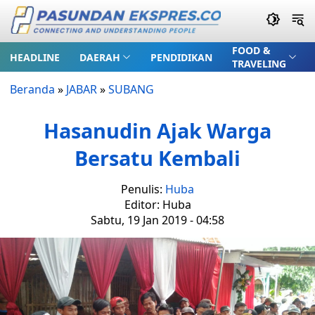
FOOD &
HEADLINE
DAERAH
PENDIDIKAN
TRAVELING
Beranda
»
JABAR
»
SUBANG
Hasanudin Ajak Warga
Bersatu Kembali
Penulis:
Huba
Editor: Huba
Sabtu, 19 Jan 2019 - 04:58