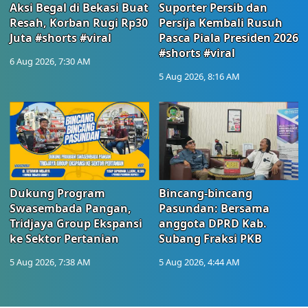
Aksi Begal di Bekasi Buat
Suporter Persib dan
Resah, Korban Rugi Rp30
Persija Kembali Rusuh
Juta #shorts #viral
Pasca Piala Presiden 2026
#shorts #viral
6 Aug 2026, 7:30 AM
5 Aug 2026, 8:16 AM
Dukung Program
Bincang-bincang
Swasembada Pangan,
Pasundan: Bersama
Tridjaya Group Ekspansi
anggota DPRD Kab.
ke Sektor Pertanian
Subang Fraksi PKB
5 Aug 2026, 7:38 AM
5 Aug 2026, 4:44 AM