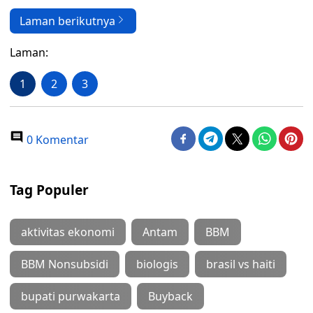
Laman berikutnya
Laman:
1
2
3
0 Komentar
Tag Populer
aktivitas ekonomi
Antam
BBM
BBM Nonsubsidi
biologis
brasil vs haiti
bupati purwakarta
Buyback