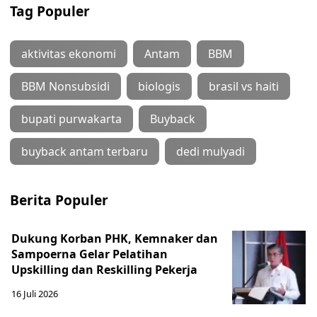
Tag Populer
aktivitas ekonomi
Antam
BBM
BBM Nonsubsidi
biologis
brasil vs haiti
bupati purwakarta
Buyback
buyback antam terbaru
dedi mulyadi
Berita Populer
Dukung Korban PHK, Kemnaker dan
Sampoerna Gelar Pelatihan
Upskilling dan Reskilling Pekerja
16 Juli 2026