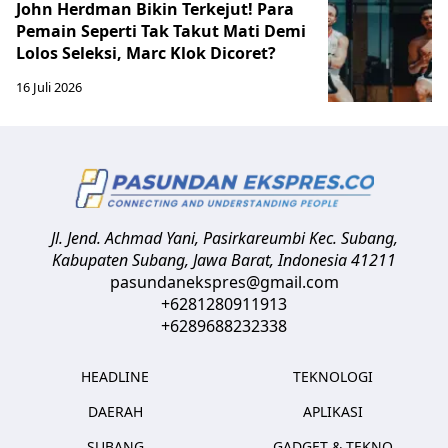
John Herdman Bikin Terkejut! Para
Pemain Seperti Tak Takut Mati Demi
Lolos Seleksi, Marc Klok Dicoret?
16 Juli 2026
Jl. Jend. Achmad Yani, Pasirkareumbi
Kec. Subang,
Kabupaten Subang, Jawa Barat
,
Indonesia
41211
pasundanekspres@gmail.com
+6281280911913
+6289688232338
HEADLINE
TEKNOLOGI
DAERAH
APLIKASI
SUBANG
GADGET & TEKNO