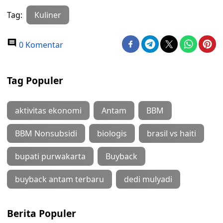
Tag:
Kuliner
0 Komentar
Tag Populer
aktivitas ekonomi
Antam
BBM
BBM Nonsubsidi
biologis
brasil vs haiti
bupati purwakarta
Buyback
buyback antam terbaru
dedi mulyadi
Berita Populer