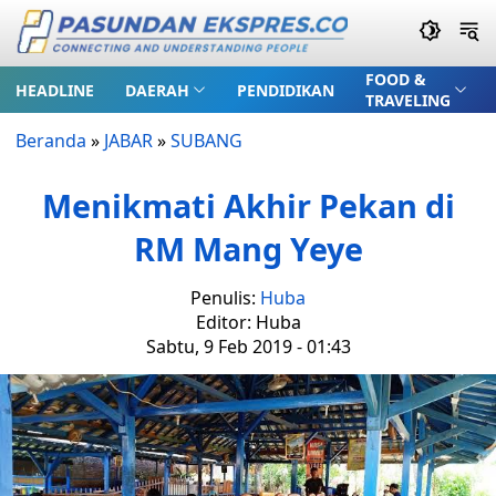
FOOD &
HEADLINE
DAERAH
PENDIDIKAN
TRAVELING
Beranda
»
JABAR
»
SUBANG
Menikmati Akhir Pekan di
RM Mang Yeye
Penulis:
Huba
Editor: Huba
Sabtu, 9 Feb 2019 - 01:43