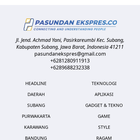
Jl. Jend. Achmad Yani, Pasirkareumbi
Kec. Subang,
Kabupaten Subang, Jawa Barat
,
Indonesia
41211
pasundanekspres@gmail.com
+6281280911913
+6289688232338
HEADLINE
TEKNOLOGI
DAERAH
APLIKASI
SUBANG
GADGET & TEKNO
PURWAKARTA
GAME
KARAWANG
STYLE
BANDUNG
RAGAM