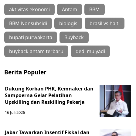
aktivitas ekonomi
Antam
BBM
BBM Nonsubsidi
biologis
brasil vs haiti
bupati purwakarta
Buyback
buyback antam terbaru
dedi mulyadi
Berita Populer
Dukung Korban PHK, Kemnaker dan
Sampoerna Gelar Pelatihan
Upskilling dan Reskilling Pekerja
16 Juli 2026
Jabar Tawarkan Insentif Fiskal dan