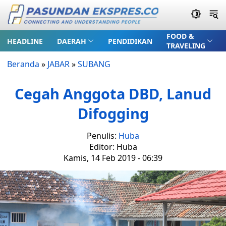
FOOD &
HEADLINE
DAERAH
PENDIDIKAN
TRAVELING
Beranda
»
JABAR
»
SUBANG
Cegah Anggota DBD, Lanud
Difogging
Penulis:
Huba
Editor: Huba
Kamis, 14 Feb 2019 - 06:39