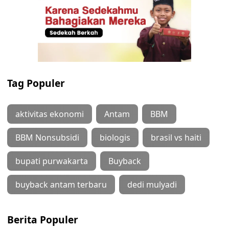
Tag Populer
aktivitas ekonomi
Antam
BBM
BBM Nonsubsidi
biologis
brasil vs haiti
bupati purwakarta
Buyback
buyback antam terbaru
dedi mulyadi
Berita Populer