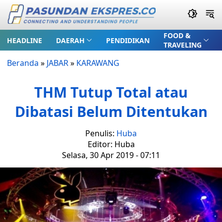
FOOD &
HEADLINE
DAERAH
PENDIDIKAN
TRAVELING
Beranda
»
JABAR
»
KARAWANG
THM Tutup Total atau
Dibatasi Belum Ditentukan
Penulis:
Huba
Editor: Huba
Selasa, 30 Apr 2019 - 07:11