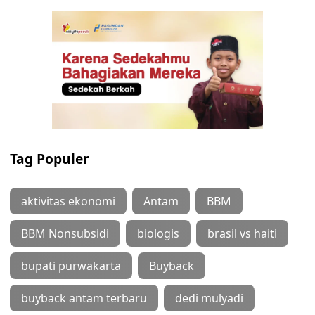
Tag Populer
aktivitas ekonomi
Antam
BBM
BBM Nonsubsidi
biologis
brasil vs haiti
bupati purwakarta
Buyback
buyback antam terbaru
dedi mulyadi