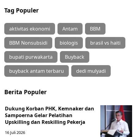
Tag Populer
aktivitas ekonomi
Antam
BBM
BBM Nonsubsidi
biologis
brasil vs haiti
bupati purwakarta
Buyback
buyback antam terbaru
dedi mulyadi
Berita Populer
Dukung Korban PHK, Kemnaker dan
Sampoerna Gelar Pelatihan
Upskilling dan Reskilling Pekerja
16 Juli 2026