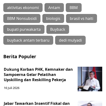
aktivitas ekonomi
Antam
BBM
BBM Nonsubsidi
biologis
brasil vs haiti
bupati purwakarta
Buyback
buyback antam terbaru
dedi mulyadi
Berita Populer
Dukung Korban PHK, Kemnaker dan
Sampoerna Gelar Pelatihan
Upskilling dan Reskilling Pekerja
16 Juli 2026
Jabar Tawarkan Insentif Fiskal dan