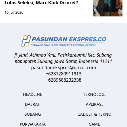
Lolos Seleksi, Marc Klok Dicoret?
16 Juli 2026
Jl. Jend. Achmad Yani, Pasirkareumbi
Kec. Subang,
Kabupaten Subang, Jawa Barat
,
Indonesia
41211
pasundanekspres@gmail.com
+6281280911913
+6289688232338
HEADLINE
TEKNOLOGI
DAERAH
APLIKASI
SUBANG
GADGET & TEKNO
PURWAKARTA
GAME