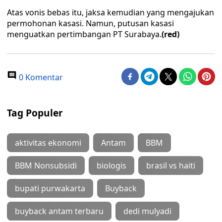
Atas vonis bebas itu, jaksa kemudian yang mengajukan
permohonan kasasi. Namun, putusan kasasi
menguatkan pertimbangan PT Surabaya.
(red)
0 Komentar
Tag Populer
aktivitas ekonomi
Antam
BBM
BBM Nonsubsidi
biologis
brasil vs haiti
bupati purwakarta
Buyback
buyback antam terbaru
dedi mulyadi