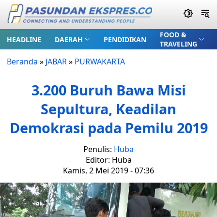
FOOD &
HEADLINE
DAERAH
PENDIDIKAN
TRAVELING
Beranda
»
JABAR
»
PURWAKARTA
3.200 Buruh Bawa Misi
Sepultura, Keadilan
Demokrasi pada Pemilu 2019
Penulis:
Huba
Editor: Huba
Kamis, 2 Mei 2019 - 07:36