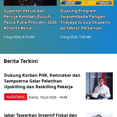
Suporter Persib dan
Dukung Program
Persija Kembali Rusuh
Swasembada Pangan,
Pasca Piala Presiden 2026
Tridjaya Group Ekspansi
#shorts #viral
ke Sektor Pertanian
5 Aug 2026, 8:16 AM
5 Aug 2026, 7:38 AM
Berita Terkini
Dukung Korban PHK, Kemnaker dan
Sampoerna Gelar Pelatihan
Upskilling dan Reskilling Pekerja
NASIONAL
Kamis, 16 Jul 2026 - 14:44
Jabar Tawarkan Insentif Fiskal dan