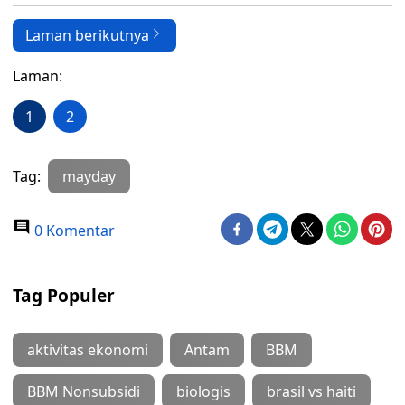
Laman berikutnya
Laman:
1
2
Tag:
mayday
0 Komentar
Tag Populer
aktivitas ekonomi
Antam
BBM
BBM Nonsubsidi
biologis
brasil vs haiti