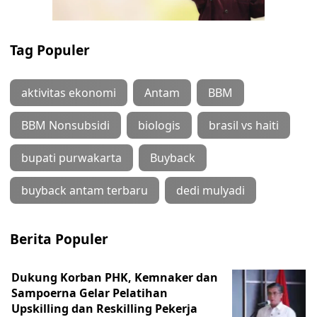
Tag Populer
aktivitas ekonomi
Antam
BBM
BBM Nonsubsidi
biologis
brasil vs haiti
bupati purwakarta
Buyback
buyback antam terbaru
dedi mulyadi
Berita Populer
Dukung Korban PHK, Kemnaker dan
Sampoerna Gelar Pelatihan
Upskilling dan Reskilling Pekerja