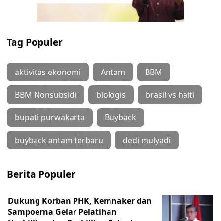
Tag Populer
aktivitas ekonomi
Antam
BBM
BBM Nonsubsidi
biologis
brasil vs haiti
bupati purwakarta
Buyback
buyback antam terbaru
dedi mulyadi
Berita Populer
Dukung Korban PHK, Kemnaker dan
Sampoerna Gelar Pelatihan