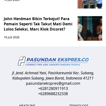
John Herdman Bikin Terkejut! Para
Pemain Seperti Tak Takut Mati Demi
Lolos Seleksi, Marc Klok Dicoret?
16 Juli 2026
Jl. Jend. Achmad Yani, Pasirkareumbi
Kec. Subang,
Kabupaten Subang, Jawa Barat
,
Indonesia
41211
pasundanekspres@gmail.com
+6281280911913
+6289688232338
HEADLINE
TEKNOLOGI