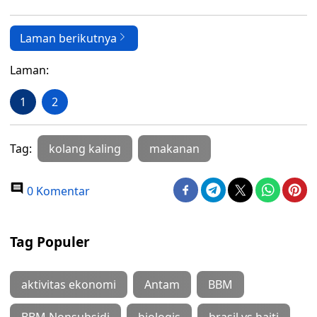
Laman berikutnya
Laman:
1
2
Tag:
kolang kaling
makanan
0 Komentar
Tag Populer
aktivitas ekonomi
Antam
BBM