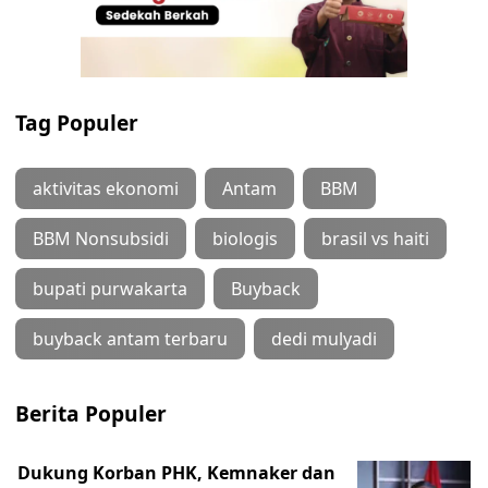
Tag Populer
aktivitas ekonomi
Antam
BBM
BBM Nonsubsidi
biologis
brasil vs haiti
bupati purwakarta
Buyback
buyback antam terbaru
dedi mulyadi
Berita Populer
Dukung Korban PHK, Kemnaker dan