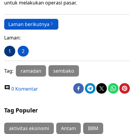
untuk melakukan operasi pasar.
Laman berikutnya
Laman:
1
2
Tag:
ramadan
sembako
0 Komentar
Tag Populer
aktivitas ekonomi
Antam
BBM